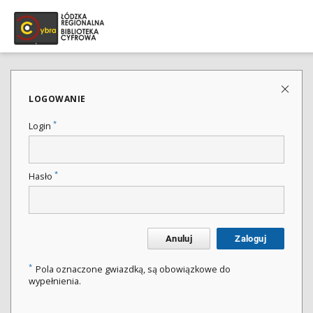
LOGOWANIE
*
Login
*
Hasło
Anuluj
Zaloguj
*
Pola oznaczone gwiazdką, są obowiązkowe do
wypełnienia.