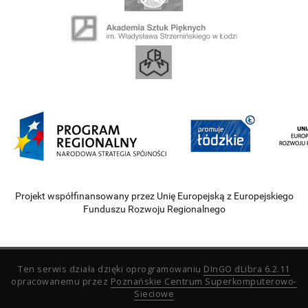
Projekt współfinansowany przez Unię Europejską z Europejskiego
Funduszu Rozwoju Regionalnego
Ten serwis działa dzięki oprogramowaniu
DInGO dLibra 6.2.11
opracowanemu przez
Poznańskie Centrum Superkomputerowo-
Sieciowe