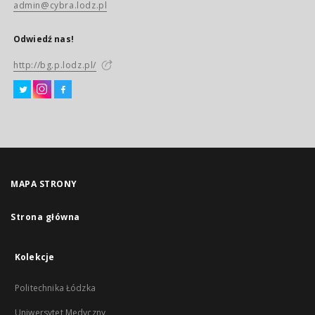
admin@cybra.lodz.pl
Odwiedź nas!
http://bg.p.lodz.pl/
MAPA STRONY
Strona główna
Kolekcje
Politechnika Łódzka
Uniwersytet Medyczny