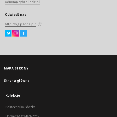
admin@cybra.lodz.pl
Odwiedź nas!
http://bg.p.lodz.pl/
MAPA STRONY
Strona główna
Kolekcje
Politechnika Łódzka
Uniwersytet Medyczny