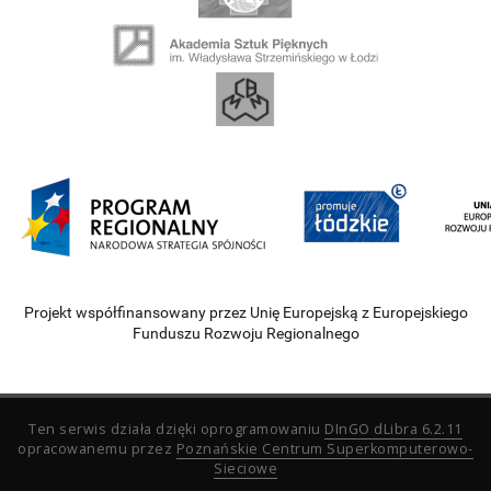
Projekt współfinansowany przez Unię Europejską z Europejskiego
Funduszu Rozwoju Regionalnego
Ten serwis działa dzięki oprogramowaniu
DInGO dLibra 6.2.11
opracowanemu przez
Poznańskie Centrum Superkomputerowo-
Sieciowe