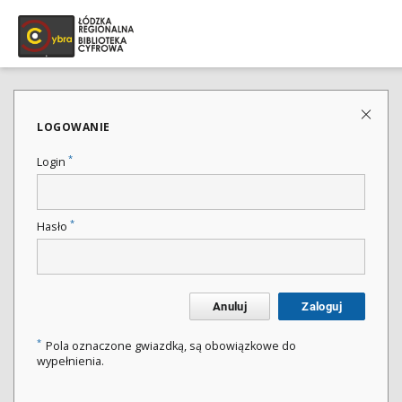
LOGOWANIE
*
Login
*
Hasło
Anuluj
Zaloguj
*
Pola oznaczone gwiazdką, są obowiązkowe do
wypełnienia.