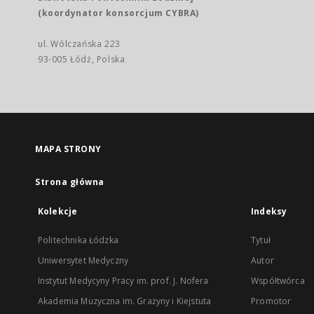
(koordynator konsorcjum CYBRA)
ul. Wólczańska 223
93-005 Łódź, Polska
MAPA STRONY
Strona główna
Kolekcje
Indeksy
Politechnika Łódzka
Tytuł
Uniwersytet Medyczny
Autor
Instytut Medycyny Pracy im. prof. J. Nofera
Współtwórca
Akademia Muzyczna im. Grażyny i Kiejstuta
Promotor