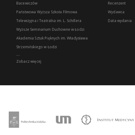
Bacewiczów
Recenzent
Państwowa Wyższa Szkoła Filmowa
Wydawca
Telewizyjna i Teatralna im. L. Schillera
Data wydania
Wyższe Seminarium Duchowne w Łodzi
Akademia Sztuk Pięknych im. Władysława
Strzemińskiego w Łodzi
...
Zobacz więcej