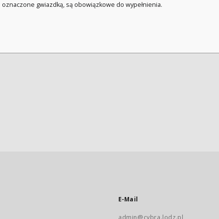
a oznaczone gwiazdką, są obowiązkowe do wypełnienia.
E-Mail
admin@cybra.lodz.pl