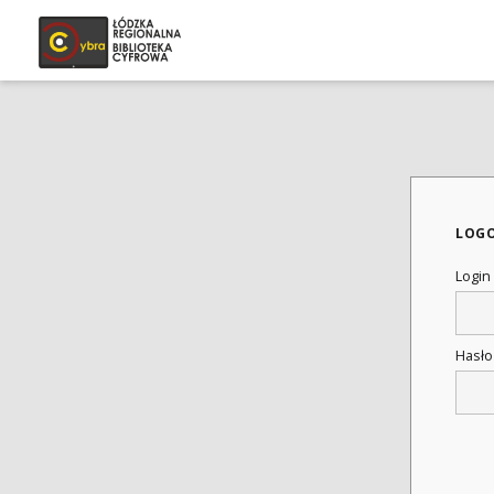
LOG
Login
Hasł