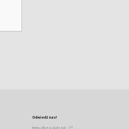
Odwiedź nas!
http://bg.p.lodz.pl/