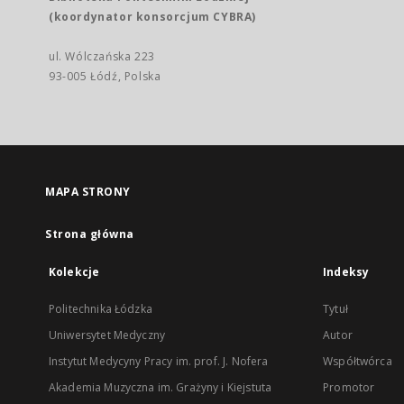
(koordynator konsorcjum CYBRA)
ul. Wólczańska 223
93-005 Łódź, Polska
MAPA STRONY
Strona główna
Kolekcje
Indeksy
Politechnika Łódzka
Tytuł
Uniwersytet Medyczny
Autor
Instytut Medycyny Pracy im. prof. J. Nofera
Współtwórca
Akademia Muzyczna im. Grażyny i Kiejstuta
Promotor