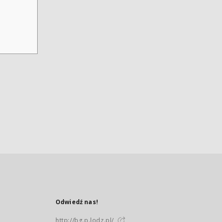
Odwiedź nas!
http://bg.p.lodz.pl/