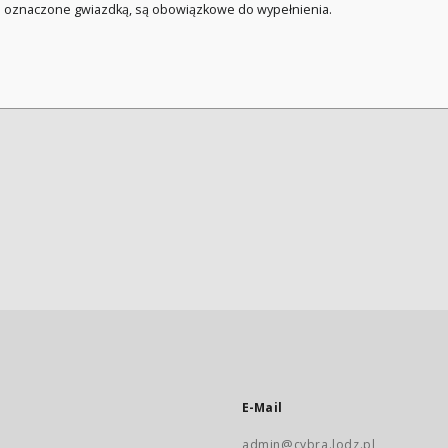
a oznaczone gwiazdką, są obowiązkowe do wypełnienia.
E-Mail
admin@cybra.lodz.pl