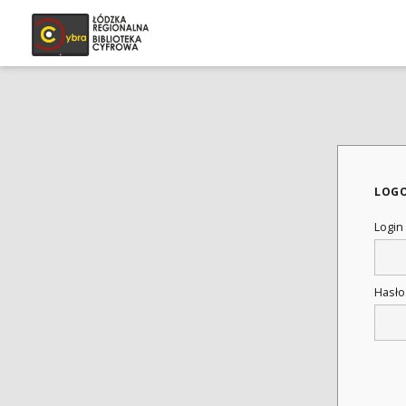
LOG
Login
Hasł