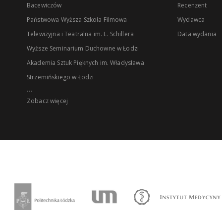
Bacewiczów
Recenzent
Państwowa Wyższa Szkoła Filmowa
Wydawca
Telewizyjna i Teatralna im. L. Schillera
Data wydania
Wyższe Seminarium Duchowne w Łodzi
Akademia Sztuk Pięknych im. Władysława
Strzemińskiego w Łodzi
...
Zobacz więcej