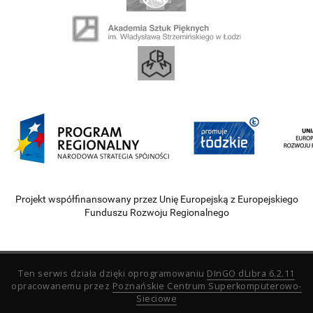
Projekt współfinansowany przez Unię Europejską z Europejskiego
Funduszu Rozwoju Regionalnego
Ten serwis działa dzięki oprogramowaniu
DInGO dLibra 6.2.11
opracowanemu przez
Poznańskie Centrum Superkomputerowo-
Sieciowe