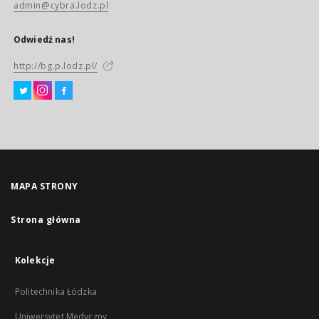
admin@cybra.lodz.pl
Odwiedź nas!
http://bg.p.lodz.pl/
MAPA STRONY
Strona główna
Kolekcje
Politechnika Łódzka
Uniwersytet Medyczny