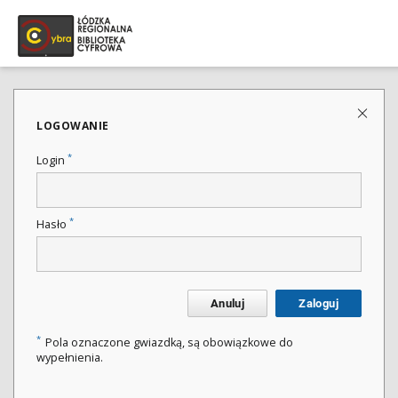
LOGOWANIE
*
Login
*
Hasło
Anuluj
Zaloguj
*
Pola oznaczone gwiazdką, są obowiązkowe do
wypełnienia.