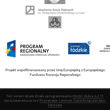
Projekt współfinansowany przez Unię Europejską z Europejskiego
Funduszu Rozwoju Regionalnego
Ten serwis działa dzięki oprogramowaniu
DInGO dLibra 6.2.11
opracowanemu przez
Poznańskie Centrum Superkomputerowo-
Sieciowe