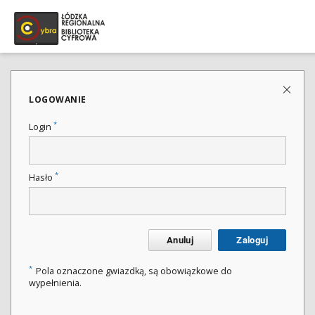
LOGOWANIE
*
Login
*
Hasło
Anuluj
Zaloguj
*
Pola oznaczone gwiazdką, są obowiązkowe do
wypełnienia.