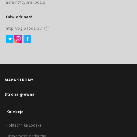
admin@cybra.lodz.pl
Odwiedź nas!
http://bg.p.lodz.pl/
MAPA STRONY
Strona główna
Kolekcje
Politechnika Łódzka
Uniwersytet Medyczny