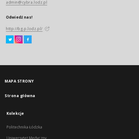
admin@cybra.lodz.pl
Odwiedź nas!
http://bg.p.lodz.pl/
MAPA STRONY
Strona główna
Kolekcje
Politechnika Łódzka
Uniwersytet Medyczny