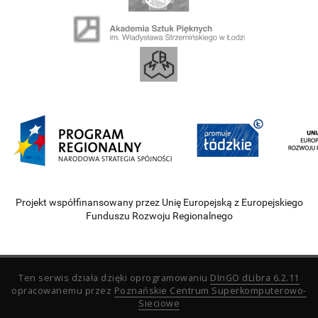
Projekt współfinansowany przez Unię Europejską z Europejskiego
Funduszu Rozwoju Regionalnego
Ten serwis działa dzięki oprogramowaniu
DInGO dLibra 6.2.11
opracowanemu przez
Poznańskie Centrum Superkomputerowo-
Sieciowe