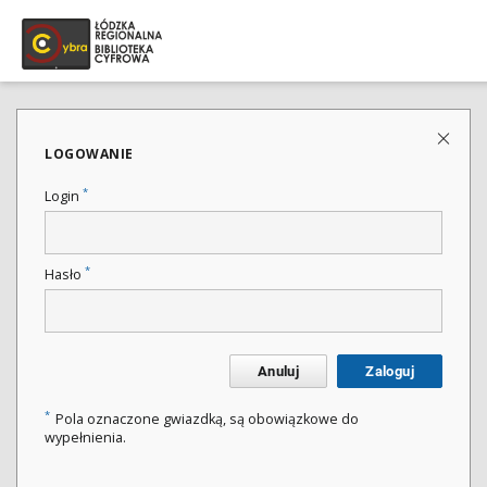
LOGOWANIE
*
Login
*
Hasło
Anuluj
Zaloguj
*
Pola oznaczone gwiazdką, są obowiązkowe do
wypełnienia.