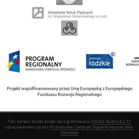
Projekt współfinansowany przez Unię Europejską z Europejskiego
Funduszu Rozwoju Regionalnego
Ten serwis działa dzięki oprogramowaniu
DInGO dLibra 6.2.11
opracowanemu przez
Poznańskie Centrum Superkomputerowo-
Sieciowe