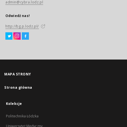
admin@cybra.lodz.pl
Odwiedź nas!
http://bg.p.lodz.pl/
MAPA STRONY
Strona główna
Kolekcje
Politechnika Łódzka
Uniwersytet Medyczny