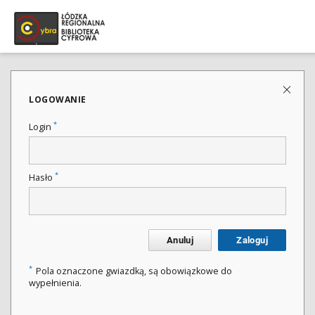
LOGOWANIE
*
Login
*
Hasło
Anuluj
Zaloguj
*
Pola oznaczone gwiazdką, są obowiązkowe do
wypełnienia.