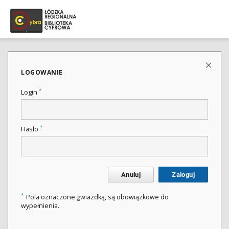
LOGOWANIE
*
Login
*
Hasło
Anuluj
Zaloguj
*
Pola oznaczone gwiazdką, są obowiązkowe do
wypełnienia.