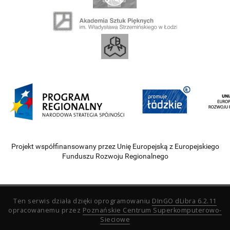
Projekt współfinansowany przez Unię Europejską z Europejskiego
Funduszu Rozwoju Regionalnego
Ten serwis działa dzięki oprogramowaniu
DInGO dLibra 6.2.11
opracowanemu przez
Poznańskie Centrum Superkomputerowo-
Sieciowe