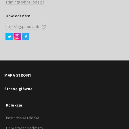
admin@cybra.lodz.pl
Odwiedź nas!
http://bg.p.lodz.pl/
MAPA STRONY
Strona główna
Kolekcje
Politechnika Łódzka
Uniwersytet Medyczny