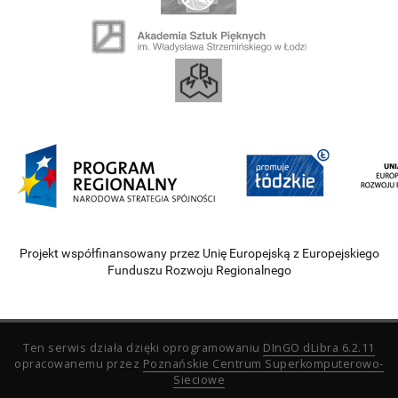
Projekt współfinansowany przez Unię Europejską z Europejskiego
Funduszu Rozwoju Regionalnego
Ten serwis działa dzięki oprogramowaniu
DInGO dLibra 6.2.11
opracowanemu przez
Poznańskie Centrum Superkomputerowo-
Sieciowe