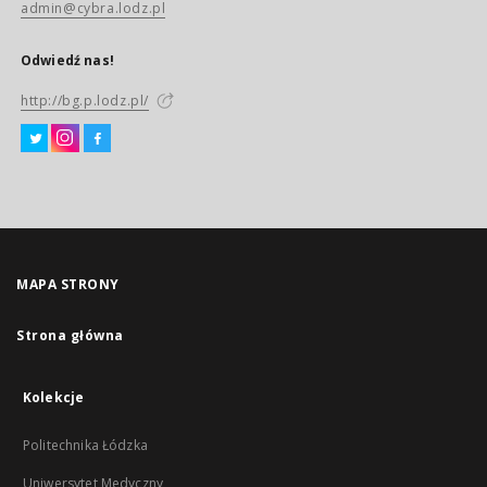
admin@cybra.lodz.pl
Odwiedź nas!
http://bg.p.lodz.pl/
MAPA STRONY
Strona główna
Kolekcje
Politechnika Łódzka
Uniwersytet Medyczny