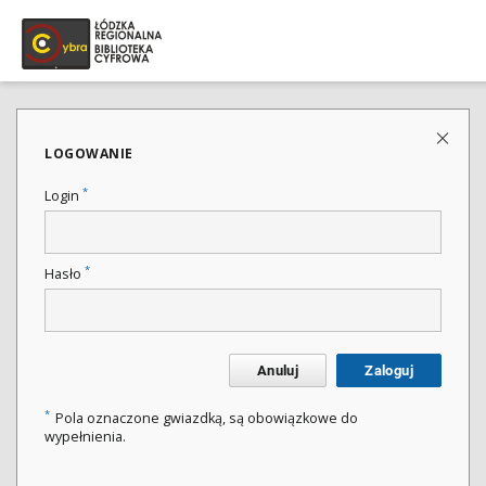
LOGOWANIE
*
Login
*
Hasło
Anuluj
Zaloguj
*
Pola oznaczone gwiazdką, są obowiązkowe do
wypełnienia.