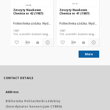
Zeszyty Naukowe.
Zeszyty Naukowe.
Ze
Chemia nr 42 (1987)
Chemia nr 41 (1987)
Ch
Politechnika Łódzka. Wydział Chemiczny.
Politechnika Łódzka. Wydział Chemic
Józefowicz, Edward. Red.
Pol
1987
1987
198
TUL scientific bulletin language document
TUL scientific bulletin language 
More
CONTACT DETAILS
Address
Biblioteka Politechniki Łódzkiej
(koordynator konsorcjum CYBRA)