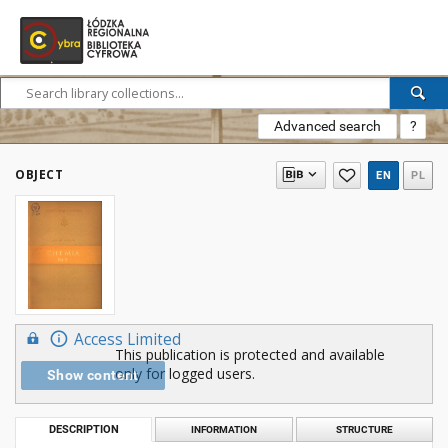
Advanced search
?
OBJECT
EN
PL
Access Limited
This publication is protected and available
only for logged users.
Show content
DESCRIPTION
INFORMATION
STRUCTURE