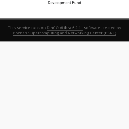
Development Fund
This service runs on
DInGO dLibra 6.2.11
software created by
Poznan Supercomputing and Networking Center (PSNC)