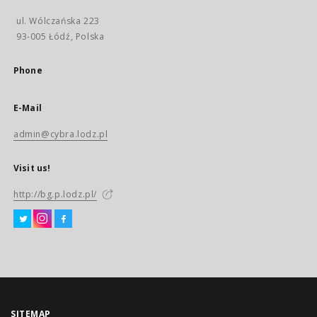
ul. Wólczańska 223
93-005 Łódź, Polska
Phone
E-Mail
admin@cybra.lodz.pl
Visit us!
http://bg.p.lodz.pl/
SITEMAP