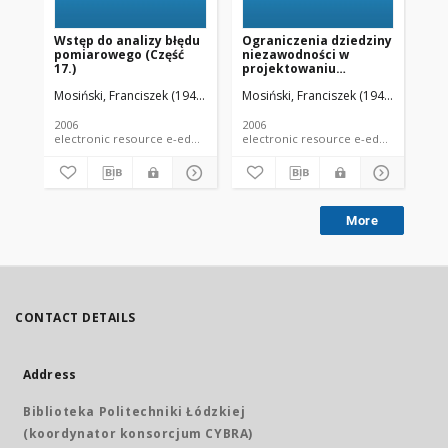
Wstęp do analizy błędu
Ograniczenia dziedziny
Pr
pomiarowego (Część
niezawodności w
pr
17.)
projektowaniu
probabilistycznym
Mosiński, Franciszek (1946- ).
Mosiński, Franciszek (1946- ).
Mos
(16.6. Ograniczenia
dziedziny
niezawodności w
2006
2006
200
projektowaniu
electronic resource e-educational material e-lecture
probabilistycznym)
More
CONTACT DETAILS
Address
Biblioteka Politechniki Łódzkiej
(koordynator konsorcjum CYBRA)