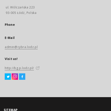
ul. Wólczańska 223
93-005 Łódź, Polska
Phone
E-Mail
admin@cybra.lodz.pl
Visit us!
http://bg.p.lodz.pl/
SITEMAP