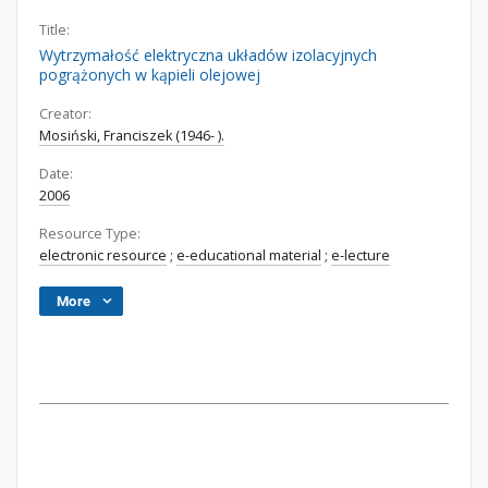
Title:
Wytrzymałość elektryczna układów izolacyjnych
pogrążonych w kąpieli olejowej
Creator:
Mosiński, Franciszek (1946- ).
Date:
2006
Resource Type:
electronic resource
;
e-educational material
;
e-lecture
More