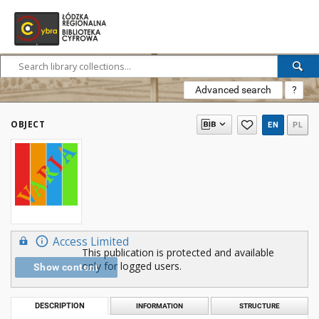
Advanced search
?
OBJECT
EN
PL
Access Limited
This publication is protected and available
only for logged users.
Show content
DESCRIPTION
INFORMATION
STRUCTURE