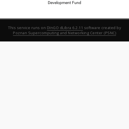
Development Fund
This service runs on
DInGO dLibra 6.2.11
software created by
Poznan Supercomputing and Networking Center (PSNC)