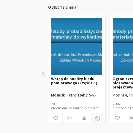
OBJECTS
similar
Wstęp do analizy błędu
Ograniczen
pomiarowego (Część 17.)
niezawodn
projektow
probabilis
Mosiński, Franciszek (1946- ).
Mosiński, Fr
Ograniczen
niezawodn
projektow
2006
2006
probabilis
electronic resource e-educational mater