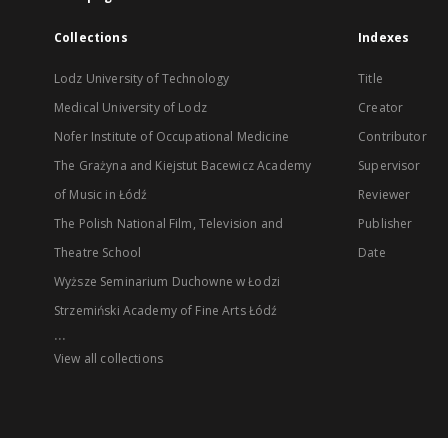
Collections
Indexes
Lodz University of Technology
Title
Medical University of Lodz
Creator
Nofer Institute of Occupational Medicine
Contributor
The Grażyna and Kiejstut Bacewicz Academy
Supervisor
of Music in Łódź
Reviewer
The Polish National Film, Television and
Publisher
Theatre School
Date
Wyższe Seminarium Duchowne w Łodzi
Strzemiński Academy of Fine Arts Łódź
...
View all collections