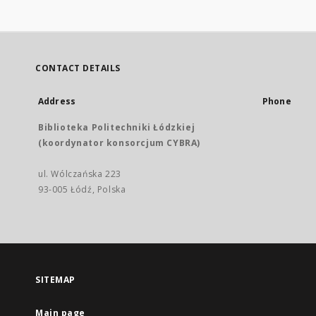
CONTACT DETAILS
Address
Phone
Biblioteka Politechniki Łódzkiej
(koordynator konsorcjum CYBRA)
ul. Wólczańska 223
93-005 Łódź, Polska
SITEMAP
Main page