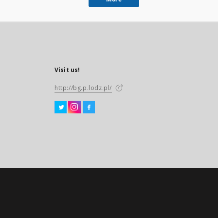
Visit us!
http://bg.p.lodz.pl/