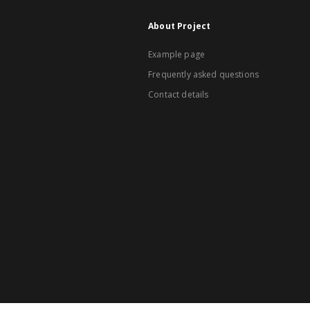
About Project
Example page
Frequently asked questions
Contact details