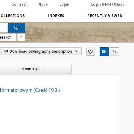
Contrast
Login
Login (HAN UMed)
Share
COLLECTIONS
INDEXES
RECENTLY VIEWED
search
?
Download bibliography description
EN
PL
STRUCTURE
formatorowym (Część 19.3.)