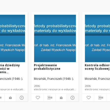
ia dziedziny
Projektowanie
Kontrola odbio
ości w
probabilistyczne
oceny liczbowej
aniu
tycznym (16.6.
anciszek (1946- ).
Mosiński, Franciszek (1946- ).
Mosiński, Francisze
ia dziedziny
ości w
aniu
2006
2006
tycznym)
ial e-lecture
electronic resource e-educational material e-lecture
electronic resource e-educational material e-lecture