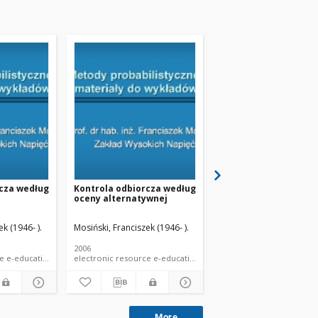
rcza według
Kontrola odbiorcza według
Badania odbiorcze pa
oceny alternatywnej
wyrobów. Plany bada
k (1946- ).
Mosiński, Franciszek (1946- ).
Mosiński, Franciszek (194
2006
2006
electronic resource e-educational material e-lecture
electronic resource e-educational material e-lecture
More