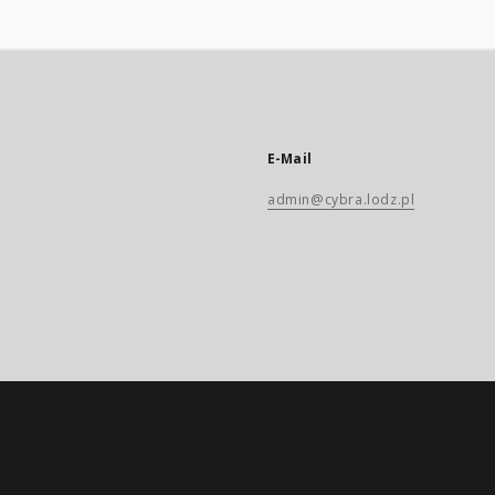
E-Mail
admin@cybra.lodz.pl