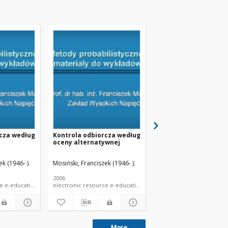
rcza według
Kontrola odbiorcza według
Badania odbiorcze pa
oceny alternatywnej
wyrobów. Plany bada
k (1946- ).
Mosiński, Franciszek (1946- ).
Mosiński, Franciszek (194
2006
2006
electronic resource e-educational material e-lecture
electronic resource e-educational material e-lecture
More