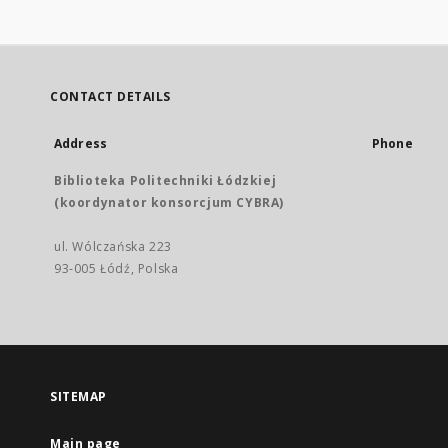
CONTACT DETAILS
Address
Phone
Biblioteka Politechniki Łódzkiej
(koordynator konsorcjum CYBRA)
ul. Wólczańska 223
93-005 Łódź, Polska
SITEMAP
Main page