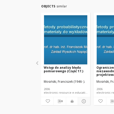
OBJECTS
similar
Wstęp do analizy błędu
Ograniczen
pomiarowego (Część 17.)
niezawodn
projektow
probabilis
Mosiński, Franciszek (1946- ).
Mosiński, Fr
Ograniczen
niezawodn
projektow
2006
2006
probabilis
electronic resource e-educational mater