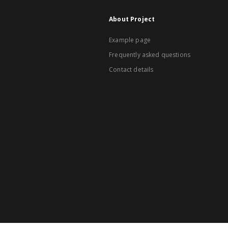
About Project
Example page
Frequently asked questions
Contact details