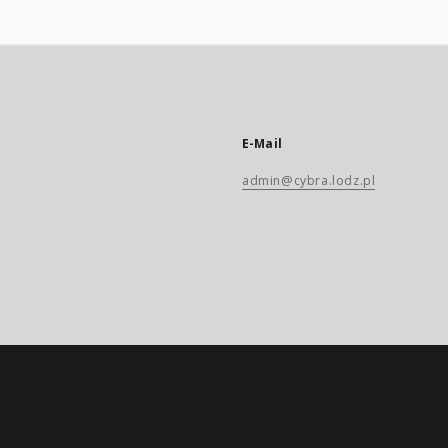
E-Mail
admin@cybra.lodz.pl