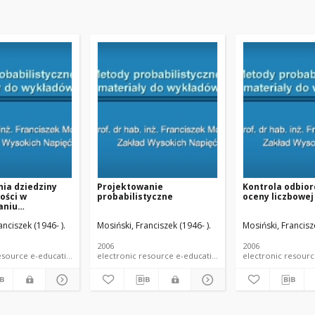
ia dziedziny
Projektowanie
Kontrola odbio
ości w
probabilistyczne
oceny liczbowej
aniu
tycznym (16.6.
anciszek (1946- ).
Mosiński, Franciszek (1946- ).
Mosiński, Francisze
ia dziedziny
ości w
aniu
2006
2006
tycznym)
ial e-lecture
electronic resource e-educational material e-lecture
electronic resource e-educational material e-lecture