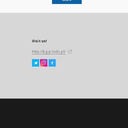
Visit us!
http://bg.p.lodz.pl/