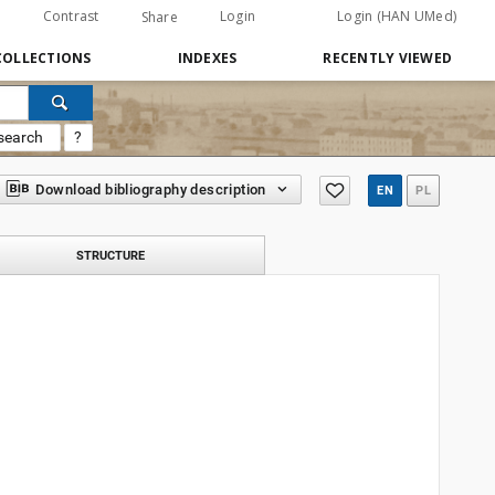
Contrast
Login
Login (HAN UMed)
Share
COLLECTIONS
INDEXES
RECENTLY VIEWED
search
?
Download bibliography description
EN
PL
STRUCTURE