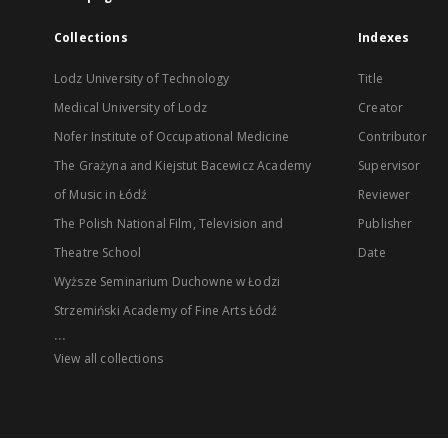
Collections
Indexes
Lodz University of Technology
Title
Medical University of Lodz
Creator
Nofer Institute of Occupational Medicine
Contributor
The Grażyna and Kiejstut Bacewicz Academy
Supervisor
of Music in Łódź
Reviewer
The Polish National Film, Television and
Publisher
Theatre School
Date
Wyższe Seminarium Duchowne w Łodzi
Strzemiński Academy of Fine Arts Łódź
...
View all collections