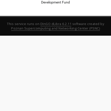
Development Fund
This service runs on
DInGO dLibra 6.2.11
software created by
Poznan Supercomputing and Networking Center (PSNC)