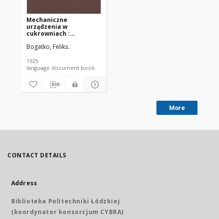
Mechaniczne
urządzenia w
cukrowniach :
podręcznik do budowy i
Bogatko, Feliks.
remontu cukrowni
[PDF]
1925
language document book
More
CONTACT DETAILS
Address
Biblioteka Politechniki Łódzkiej
(koordynator konsorcjum CYBRA)