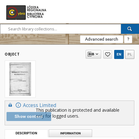
Advanced search
?
OBJECT
EN
PL
Access Limited
This publication is protected and available
only for logged users.
Show content
DESCRIPTION
INFORMATION