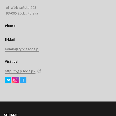
ul. Wólczańska 223
93-005 Łódź, Polska
Phone
E-Mail
admin@cybra.lodz.pl
Visit us!
http://bg.p.lodz.pl/
SITEMAP