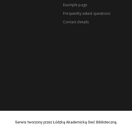
Example page
Frequently asked questions
Contact details
Serwis tworzony przez Łódzką Akademicką Sieć Biblioteczną.