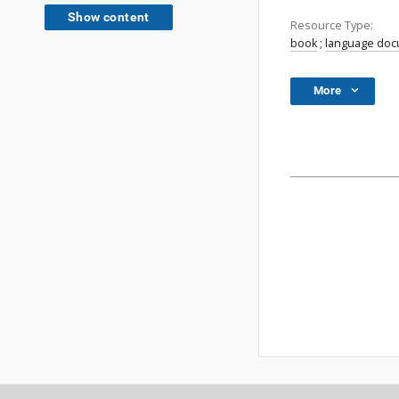
Show content
Resource Type:
book
;
language do
More