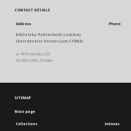
CONTACT DETAILS
Address
Phone
Biblioteka Politechniki Łódzkiej
(koordynator konsorcjum CYBRA)
ul. Wólczańska 223
93-005 Łódź, Polska
SITEMAP
Main page
Collections
Indexes