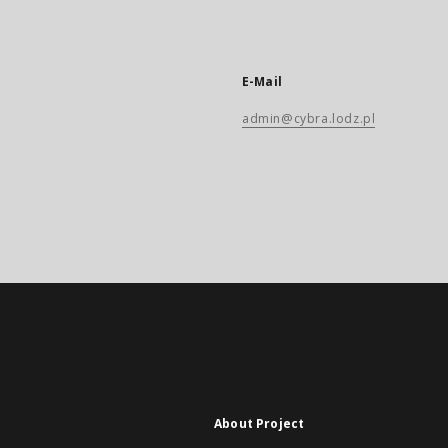
E-Mail
admin@cybra.lodz.pl
About Project