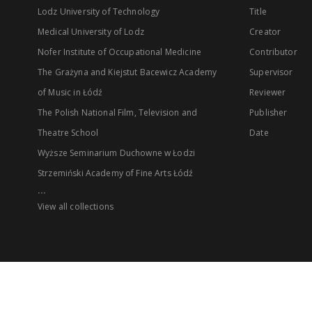
Lodz University of Technology
Title
Medical University of Lodz
Creator
Nofer Institute of Occupational Medicine
Contributor
The Grażyna and Kiejstut Bacewicz Academy
Supervisor
of Music in Łódź
Reviewer
The Polish National Film, Television and
Publisher
Theatre School
Date
Wyższe Seminarium Duchowne w Łodzi
Strzemiński Academy of Fine Arts Łódź
...
View all collections