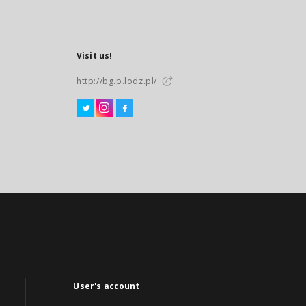
Visit us!
http://bg.p.lodz.pl/
User's account