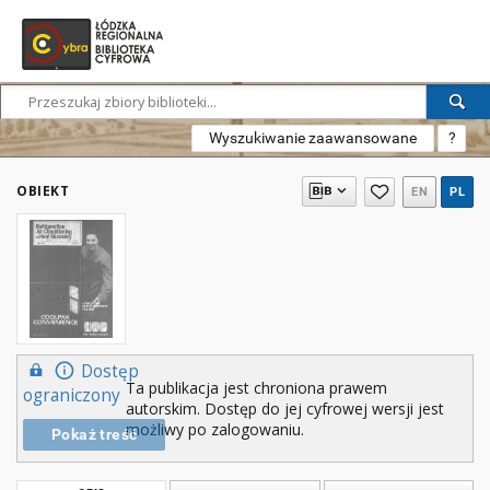
Wyszukiwanie zaawansowane
?
OBIEKT
EN
PL
Dostęp
Ta publikacja jest chroniona prawem
ograniczony
autorskim. Dostęp do jej cyfrowej wersji jest
możliwy po zalogowaniu.
Pokaż treść