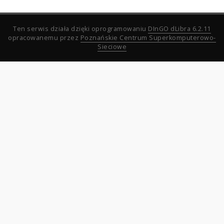
Ten serwis działa dzięki oprogramowaniu
DInGO dLibra 6.2.11
opracowanemu przez
Poznańskie Centrum Superkomputerowo-
Sieciowe