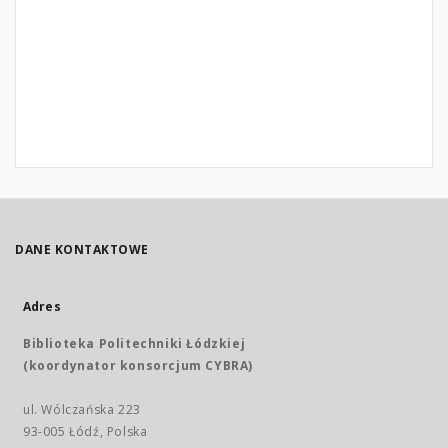
DANE KONTAKTOWE
Adres
Biblioteka Politechniki Łódzkiej
(koordynator konsorcjum CYBRA)
ul. Wólczańska 223
93-005 Łódź, Polska