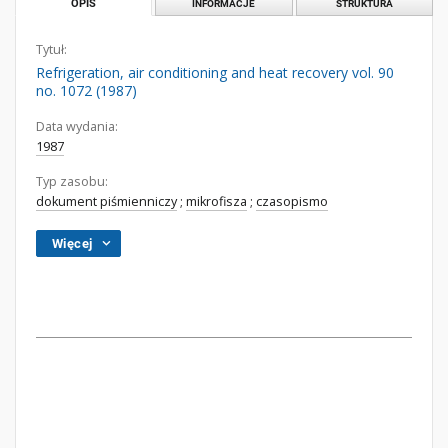
OPIS
INFORMACJE
STRUKTURA
Tytuł:
Refrigeration, air conditioning and heat recovery vol. 90
no. 1072 (1987)
Data wydania:
1987
Typ zasobu:
dokument piśmienniczy
;
mikrofisza
;
czasopismo
Więcej