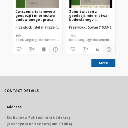
Ćwiczenia terenowe z
Zbiór ćwiczeń z
geodezji i miernictwa
geodezji, miernictwa
budowlanego : praca
budowlanego i
zbiorowa
metrologii budowli Cz.
Przewłocki, Stefan (1933- ).
Andrzejowski, Zdzisław. [et al.]
Przewłocki, Stefan (1933- ).
Przewłock
2, Geodezyjna
inwentaryzacja
zabytków architektury
1994
1990
book language document TUL textbook
book language document TUL tex
More
CONTACT DETAILS
Address
Biblioteka Politechniki Łódzkiej
(koordynator konsorcjum CYBRA)