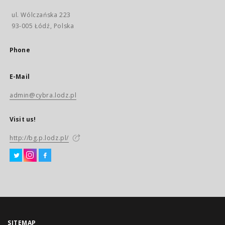
ul. Wólczańska 223
93-005 Łódź, Polska
Phone
E-Mail
admin@cybra.lodz.pl
Visit us!
http://bg.p.lodz.pl/
SITEMAP