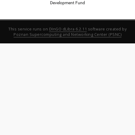
Development Fund
This service runs on
DInGO dLibra 6.2.11
software created by
Poznan Supercomputing and Networking Center (PSNC)