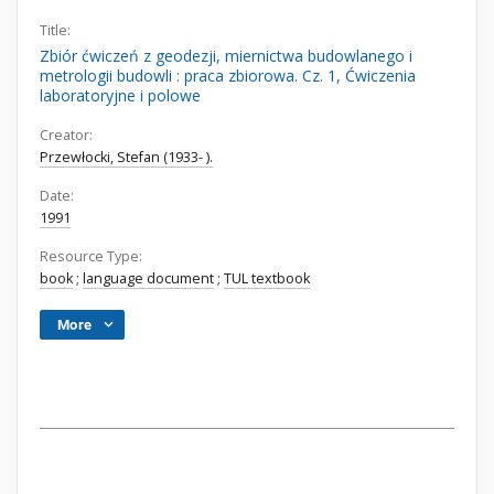
Title:
Zbiór ćwiczeń z geodezji, miernictwa budowlanego i
metrologii budowli : praca zbiorowa. Cz. 1, Ćwiczenia
laboratoryjne i polowe
Creator:
Przewłocki, Stefan (1933- ).
Date:
1991
Resource Type:
book
;
language document
;
TUL textbook
More