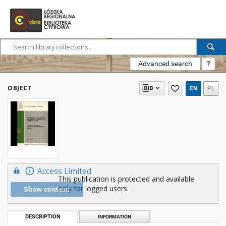
Advanced search
?
OBJECT
EN
PL
Access Limited
This publication is protected and available
only for logged users.
Show content
DESCRIPTION
INFORMATION