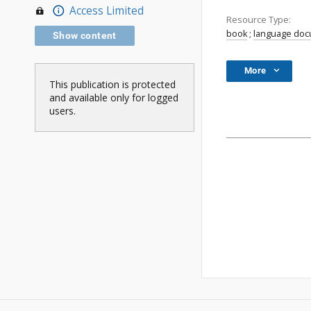
Access Limited
Resource Type:
book
;
language do
Show content
More
This publication is protected
and available only for logged
users.