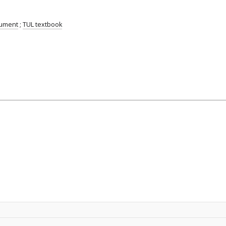
cument
;
TUL textbook