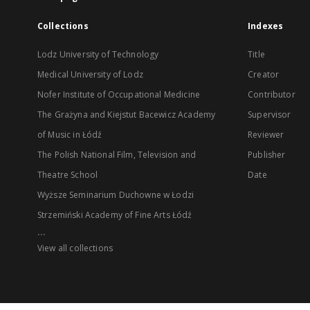
Collections
Indexes
Lodz University of Technology
Title
Medical University of Lodz
Creator
Nofer Institute of Occupational Medicine
Contributor
The Grażyna and Kiejstut Bacewicz Academy
Supervisor
of Music in Łódź
Reviewer
The Polish National Film, Television and
Publisher
Theatre School
Date
Wyższe Seminarium Duchowne w Łodzi
Strzemiński Academy of Fine Arts Łódź
...
View all collections