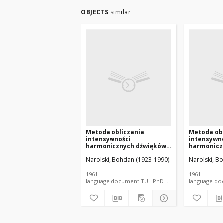
OBJECTS
similar
Metoda obliczania
Metoda ob
intensywności
intensywn
harmonicznych dźwięków
harmonicz
magnetycznego szumu
magnetyc
Narolski, Bohdan (1923-1990).
Narolski, B
klatkowych silników
klatkowych
asynchronicznychprzy
asynchron
uwzględnieniu stycznych
uwzględni
1961
1961
sił elektromagnetycznych
sił elekt
language document TUL PhD thesis
(załącznik)