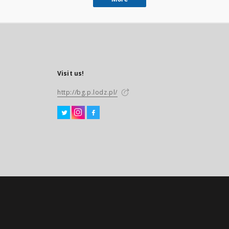
Visit us!
http://bg.p.lodz.pl/