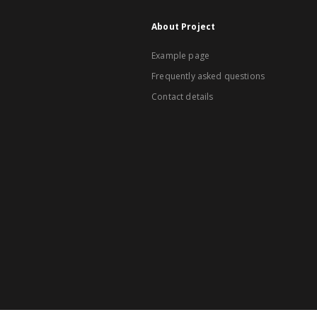
About Project
Example page
Frequently asked questions
Contact details