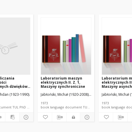
liczania
Laboratorium maszyn
Laboratorium 
ości
elektrycznych II. Z. 1,
elektrycznych II.
nych dźwięków
Maszyny synchroniczne
Maszyny asynch
znego szumu
ohdan (1923-1990).
Jabłoński, Michał (1920-2008).
Koter, Tadeusz (1919-19
Jabłoński, Michał 
 silników
icznychprzy
eniu stycznych
1973
1973
romagnetycznych
language document TUL PhD thesis
book language document TUL textbook