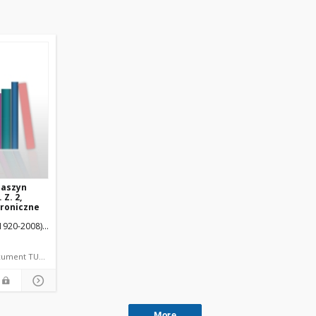
maszyn
 Z. 2,
roniczne
95).
(1920-2008).
Narolski, Bohdan (1923-1990).
Koter, Tadeusz (1919-1995).
Narolski, Bohdan (1923-1990).
book language document TUL textbook
More