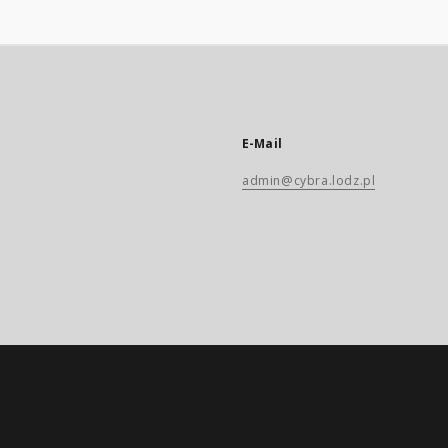
E-Mail
admin@cybra.lodz.pl