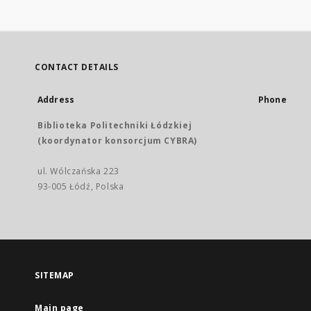
CONTACT DETAILS
Address
Phone
Biblioteka Politechniki Łódzkiej
(koordynator konsorcjum CYBRA)
ul. Wólczańska 223
93-005 Łódź, Polska
SITEMAP
Main page