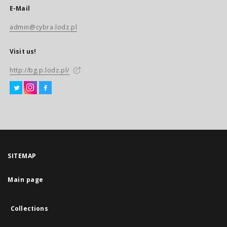
E-Mail
admin@cybra.lodz.pl
Visit us!
http://bg.p.lodz.pl/
SITEMAP
Main page
Collections