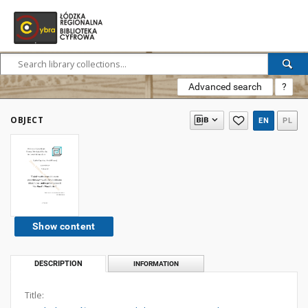
Advanced search
?
OBJECT
EN
PL
Show content
DESCRIPTION
INFORMATION
Title: