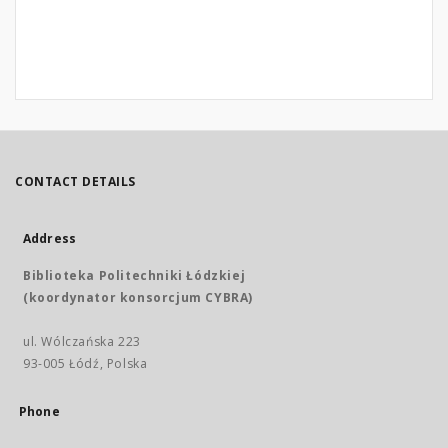
CONTACT DETAILS
Address
Biblioteka Politechniki Łódzkiej
(koordynator konsorcjum CYBRA)
ul. Wólczańska 223
93-005 Łódź, Polska
Phone