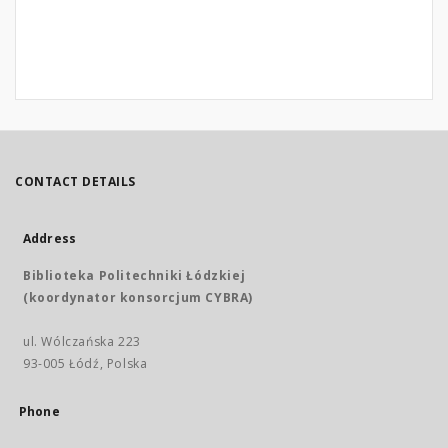
CONTACT DETAILS
Address
Biblioteka Politechniki Łódzkiej
(koordynator konsorcjum CYBRA)
ul. Wólczańska 223
93-005 Łódź, Polska
Phone