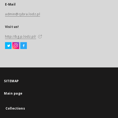
E-Mail
admin@cybra.lodz.pl
Visit us!
http://bg.p.lodz.pl/
SITEMAP
Main page
Collections