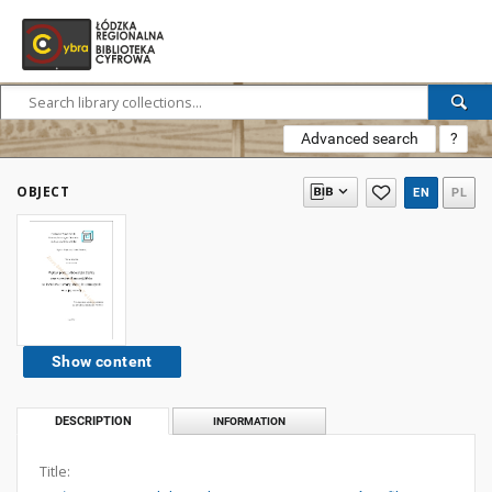
Advanced search
?
OBJECT
EN
PL
Show content
DESCRIPTION
INFORMATION
Title: