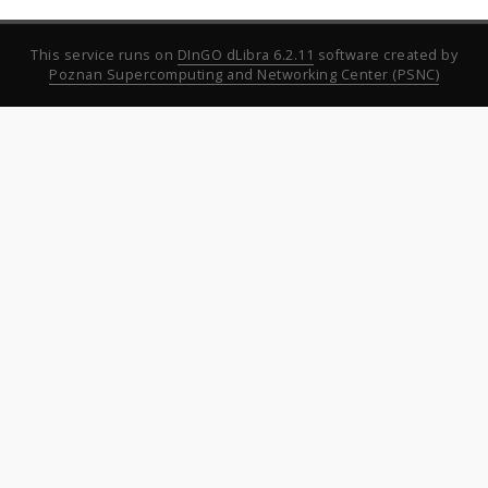
This service runs on
DInGO dLibra 6.2.11
software created by
Poznan Supercomputing and Networking Center (PSNC)