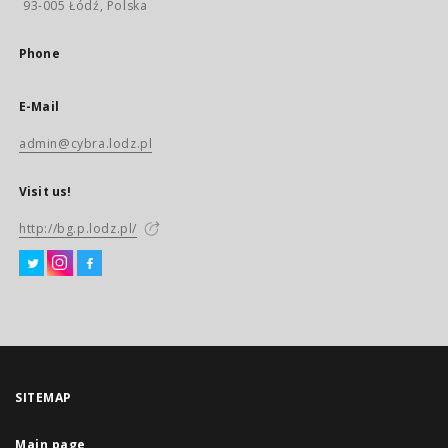
93-005 Łódź, Polska
Phone
E-Mail
admin@cybra.lodz.pl
Visit us!
http://bg.p.lodz.pl/
SITEMAP
Main page