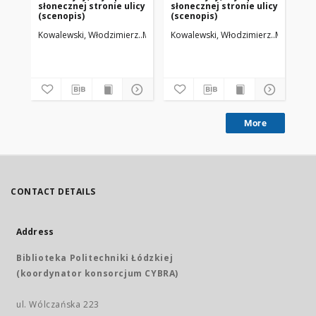
słonecznej stronie ulicy
słonecznej stronie ulicy
(s
(scenopis)
(scenopis)
Kowalewski, Włodzimierz
Majewski, Janusz (1931-2024)
Kowalewski, Włodzimierz
Majewski, 
Maj
More
CONTACT DETAILS
Address
Biblioteka Politechniki Łódzkiej
(koordynator konsorcjum CYBRA)
ul. Wólczańska 223