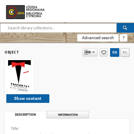
Advanced search
?
OBJECT
EN
PL
Show content
DESCRIPTION
INFORMATION
Title: