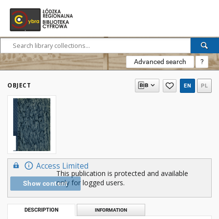
Advanced search
?
OBJECT
EN
PL
Access Limited
This publication is protected and available
only for logged users.
Show content
DESCRIPTION
INFORMATION