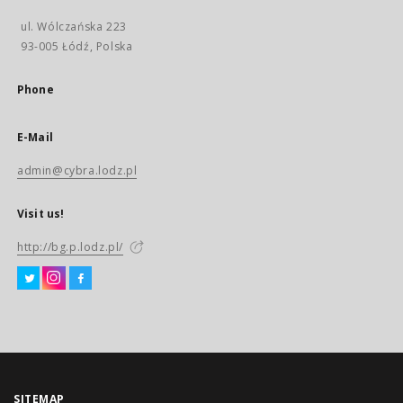
ul. Wólczańska 223
93-005 Łódź, Polska
Phone
E-Mail
admin@cybra.lodz.pl
Visit us!
http://bg.p.lodz.pl/
SITEMAP