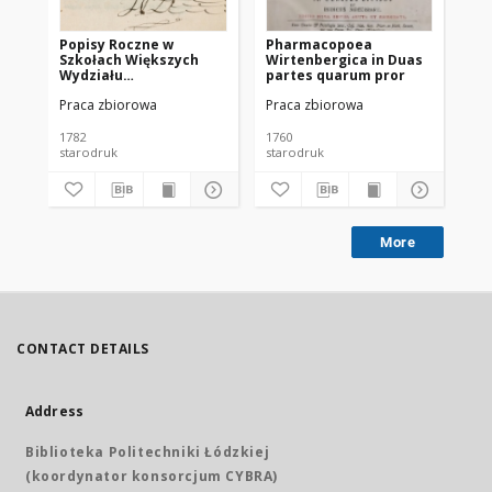
Popisy Roczne w
Pharmacopoea
Al
Szkołach Większych
Wirtenbergica in Duas
rok
Wydziału
partes quarum pror
Krakowskiego.
Praca zbiorowa
Praca zbiorowa
Pr
1782
1760
192
starodruk
starodruk
More
CONTACT DETAILS
Address
Biblioteka Politechniki Łódzkiej
(koordynator konsorcjum CYBRA)