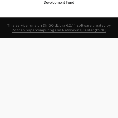
Development Fund
This service runs on
DInGO dLibra 6.2.11
software created by
Poznan Supercomputing and Networking Center (PSNC)