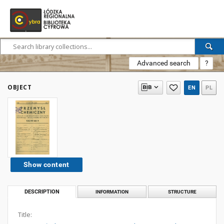
Advanced search
?
OBJECT
EN
PL
Show content
DESCRIPTION
INFORMATION
STRUCTURE
Title: