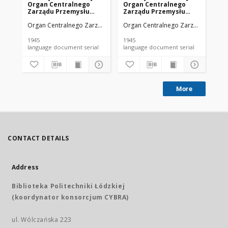
Organ Centralnego
Organ Centralnego
Or
Zarządu Przemysłu
Zarządu Przemysłu
Za
Chemicznego w Polsce
Chemicznego w Polsce
Ch
Organ Centralnego Zarządu Przemysłu Chemicznego w Polsce
Organ Centralnego Zarządu Przemy
Org
R. 1 Nr 1 (1945)
R. 1 Nr 4 (1945)
R. 
1945
1945
194
language document serial
language document serial
More
CONTACT DETAILS
Address
Biblioteka Politechniki Łódzkiej
(koordynator konsorcjum CYBRA)
ul. Wólczańska 223