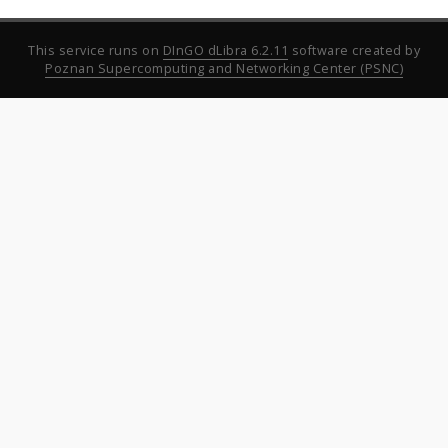
This service runs on
DInGO dLibra 6.2.11
software created by
Poznan Supercomputing and Networking Center (PSNC)