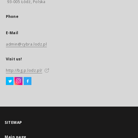
93-005 Łódź, Polska
Phone
E-Mail
admin@cybra.lodz.pl
Visit us!
http://bg.p.lodz.pl/
SITEMAP
Main page