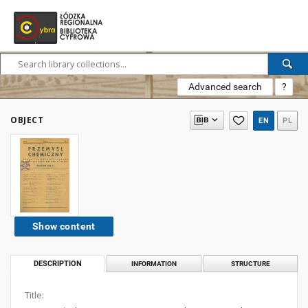
Advanced search
?
OBJECT
EN
PL
Show content
DESCRIPTION
INFORMATION
STRUCTURE
Title: