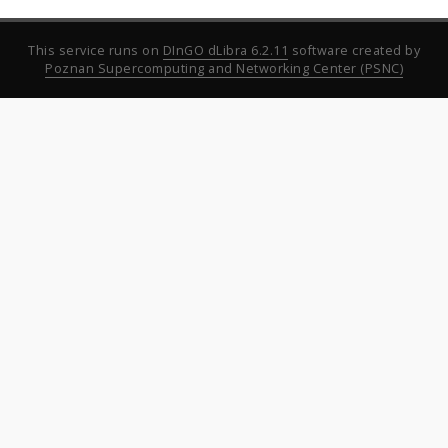
This service runs on
DInGO dLibra 6.2.11
software created by
Poznan Supercomputing and Networking Center (PSNC)