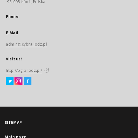
93-005 Łódź, Polska
Phone
E-Mail
admin@cybra.lodz.pl
Visit us!
http://bg.p.lodz.pl/
SITEMAP
Main page