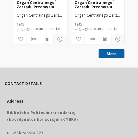
Organ Centralnego
Organ Centralnego
Or
Zarządu Przemysłu
Zarządu Przemysłu
Za
Chemicznego w Polsce
Chemicznego w Polsce
Ch
Organ Centralnego Zarządu Przemysłu Chemicznego w Polsce
Organ Centralnego Zarządu Przemy
Org
R. 1 Nr 1 (1945)
R. 1 Nr 4 (1945)
R. 
1945
1945
194
language document serial
language document serial
More
CONTACT DETAILS
Address
Biblioteka Politechniki Łódzkiej
(koordynator konsorcjum CYBRA)
ul. Wólczańska 223