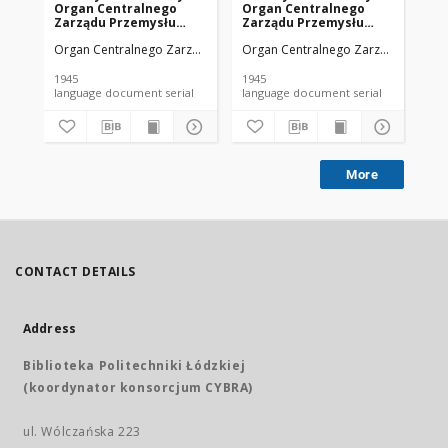
Organ Centralnego
Organ Centralnego
Or
Zarządu Przemysłu
Zarządu Przemysłu
Za
Chemicznego w Polsce
Chemicznego w Polsce
Ch
Organ Centralnego Zarządu Przemysłu Chemicznego w Polsce
Organ Centralnego Zarządu Przemy
Org
R. 1 Nr 1 (1945)
R. 1 Nr 4 (1945)
R. 
1945
1945
194
language document serial
language document serial
More
CONTACT DETAILS
Address
Biblioteka Politechniki Łódzkiej
(koordynator konsorcjum CYBRA)
ul. Wólczańska 223