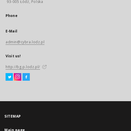
93-005 Łódź, Polska
Phone
E-Mail
admin@cybra.lodz.pl
Visit us!
http://bg.p.lodz.pl/
SITEMAP
Main page