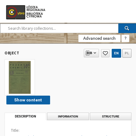
Advanced search
?
OBJECT
EN
PL
Show content
DESCRIPTION
INFORMATION
STRUCTURE
Title: