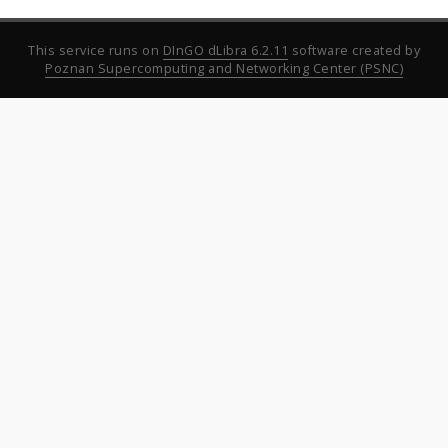
This service runs on
DInGO dLibra 6.2.11
software created by
Poznan Supercomputing and Networking Center (PSNC)