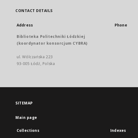
CONTACT DETAILS
Address
Phone
Biblioteka Politechniki Łódzkiej
(koordynator konsorcjum CYBRA)
ul. Wólczańska 223
93-005 Łódź, Polska
SITEMAP
Main page
Collections
Indexes