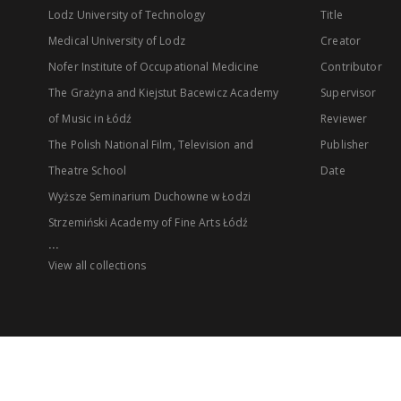
Lodz University of Technology
Title
Medical University of Lodz
Creator
Nofer Institute of Occupational Medicine
Contributor
The Grażyna and Kiejstut Bacewicz Academy
Supervisor
of Music in Łódź
Reviewer
The Polish National Film, Television and
Publisher
Theatre School
Date
Wyższe Seminarium Duchowne w Łodzi
Strzemiński Academy of Fine Arts Łódź
...
View all collections