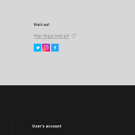
Visit us!
http://bg.p.lodz.pl/
User's account