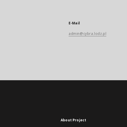
E-Mail
admin@cybra.lodz.pl
About Project