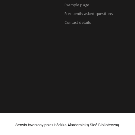
Example page
Frequently asked questions
Contact details
Serwis tworzony przez Łódzką Akademicką Sieć Biblioteczną.