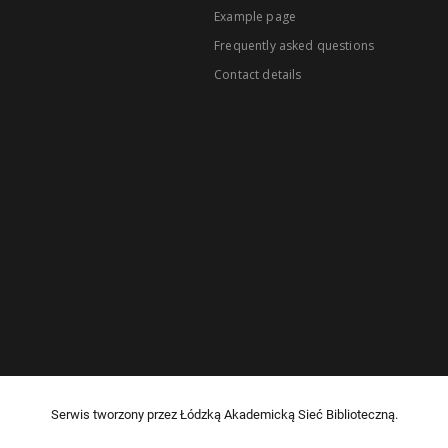
Example page
Frequently asked questions
Contact details
Serwis tworzony przez Łódzką Akademicką Sieć Biblioteczną.