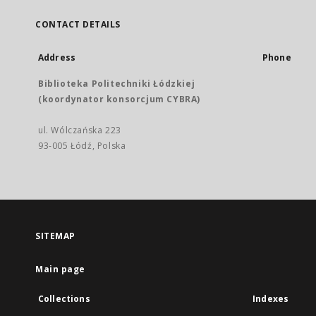
CONTACT DETAILS
Address
Phone
Biblioteka Politechniki Łódzkiej
(koordynator konsorcjum CYBRA)
ul. Wólczańska 223
93-005 Łódź, Polska
SITEMAP
Main page
Collections
Indexes