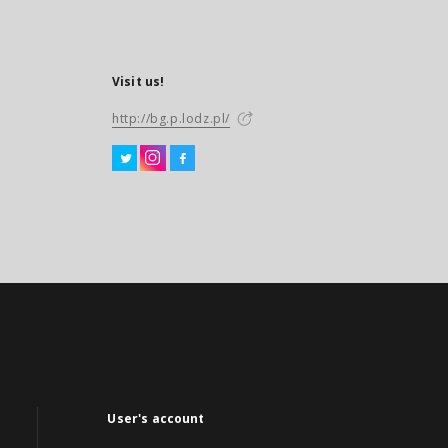
Visit us!
http://bg.p.lodz.pl/
User's account