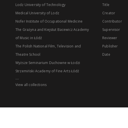
Lodz University of Technology
Title
Medical University of Lodz
Creator
Nofer Institute of Occupational Medicine
Contributor
The Grażyna and Kiejstut Bacewicz Academy
Supervisor
of Music in Łódź
Reviewer
The Polish National Film, Television and
Publisher
Theatre School
Date
Wyższe Seminarium Duchowne w Łodzi
Strzemiński Academy of Fine Arts Łódź
...
View all collections