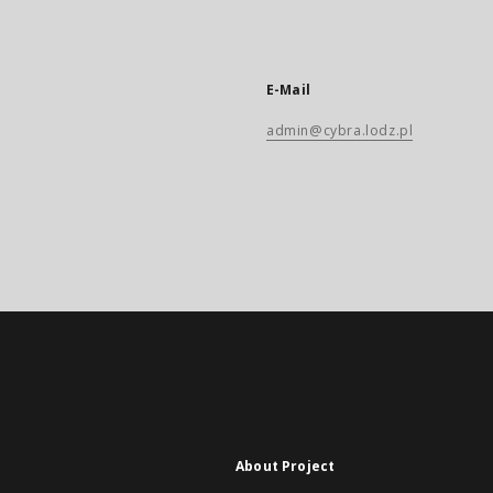
E-Mail
admin@cybra.lodz.pl
About Project