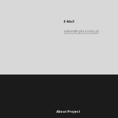
E-Mail
admin@cybra.lodz.pl
About Project