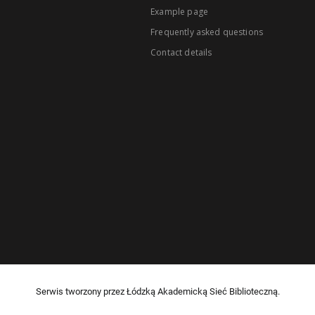
Example page
Frequently asked questions
Contact details
Serwis tworzony przez Łódzką Akademicką Sieć Biblioteczną.