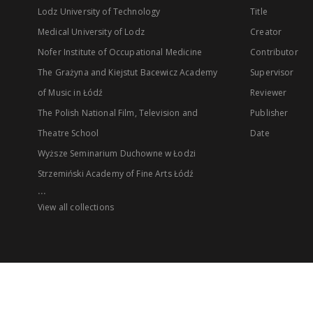
Lodz University of Technology
Title
Medical University of Lodz
Creator
Nofer Institute of Occupational Medicine
Contributor
The Grażyna and Kiejstut Bacewicz Academy
Supervisor
of Music in Łódź
Reviewer
The Polish National Film, Television and
Publisher
Theatre School
Date
Wyższe Seminarium Duchowne w Łodzi
Strzemiński Academy of Fine Arts Łódź
...
View all collections