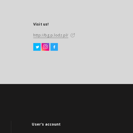
Visit us!
http://bg.p.lodz.pl/
User's account