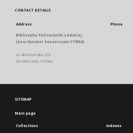
CONTACT DETAILS
Address
Phone
Biblioteka Politechniki Łódzkiej
(koordynator konsorcjum CYBRA)
ul. Wólczańska 223
93-005 Łódź, Polska
SITEMAP
Main page
Collections
Indexes