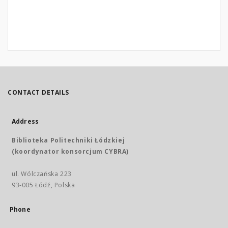
CONTACT DETAILS
Address
Biblioteka Politechniki Łódzkiej
(koordynator konsorcjum CYBRA)
ul. Wólczańska 223
93-005 Łódź, Polska
Phone