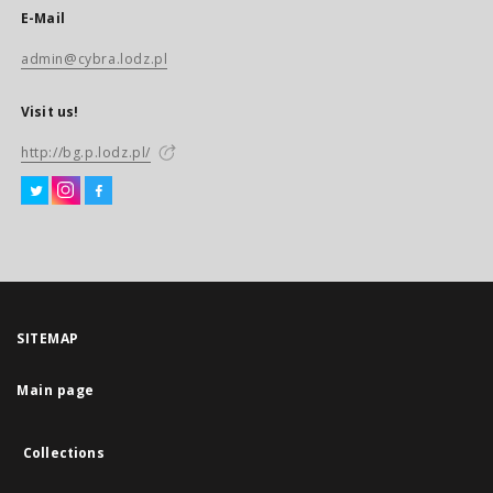
E-Mail
admin@cybra.lodz.pl
Visit us!
http://bg.p.lodz.pl/
SITEMAP
Main page
Collections