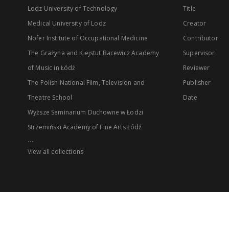
Lodz University of Technology
Title
Medical University of Lodz
Creator
Nofer Institute of Occupational Medicine
Contributor
The Grażyna and Kiejstut Bacewicz Academy
Supervisor
of Music in Łódź
Reviewer
The Polish National Film, Television and
Publisher
Theatre School
Date
Wyższe Seminarium Duchowne w Łodzi
Strzemiński Academy of Fine Arts Łódź
...
View all collections