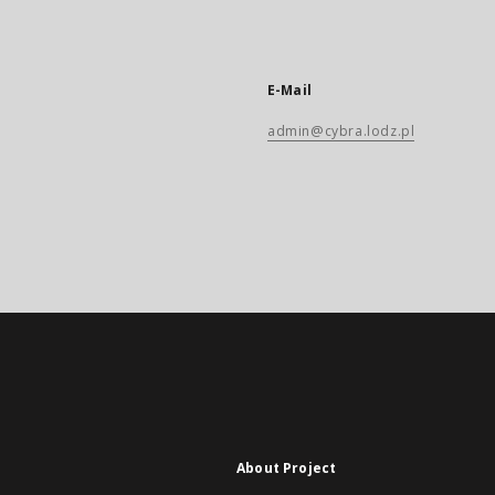
E-Mail
admin@cybra.lodz.pl
About Project