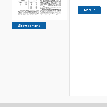
More
Show content