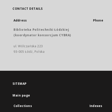
CONTACT DETAILS
Address
Phone
Biblioteka Politechniki Łódzkiej
(koordynator konsorcjum CYBRA)
ul. Wólczańska 223
93-005 Łódź, Polska
SITEMAP
Main page
Collections
Indexes