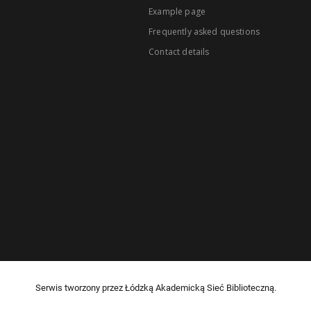
Example page
Frequently asked questions
Contact details
Serwis tworzony przez Łódzką Akademicką Sieć Biblioteczną.