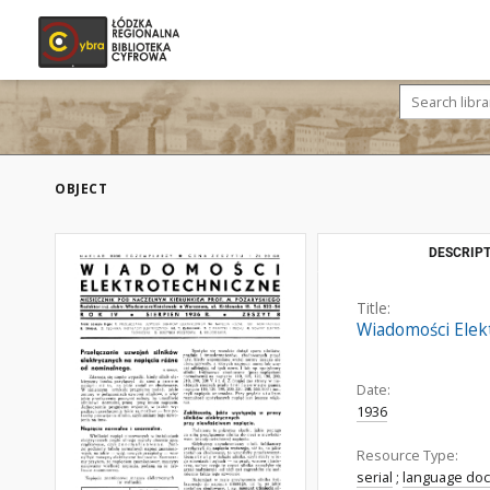
OBJECT
DESCRIPT
Title:
Wiadomości Elekt
Date:
1936
Resource Type:
serial
;
language do