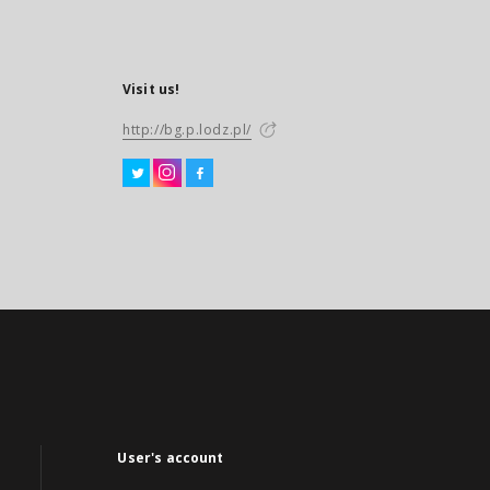
Visit us!
http://bg.p.lodz.pl/
User's account