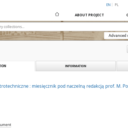
EN
PL
ABOUT PROJECT
Advanced 
ION
INFORMATION
rotechniczne : miesięcznik pod naczelną redakcją prof. M. Poż
cument