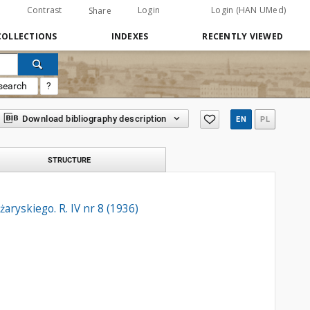
Contrast
Login
Login (HAN UMed)
Share
COLLECTIONS
INDEXES
RECENTLY VIEWED
search
?
Download bibliography description
EN
PL
STRUCTURE
aryskiego. R. IV nr 8 (1936)