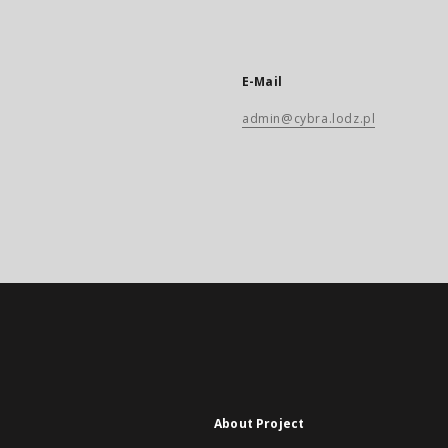
E-Mail
admin@cybra.lodz.pl
About Project