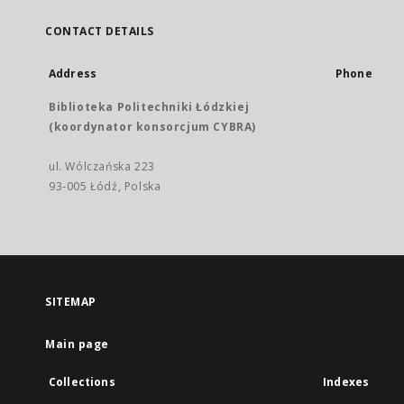
CONTACT DETAILS
Address
Phone
Biblioteka Politechniki Łódzkiej
(koordynator konsorcjum CYBRA)
ul. Wólczańska 223
93-005 Łódź, Polska
SITEMAP
Main page
Collections
Indexes