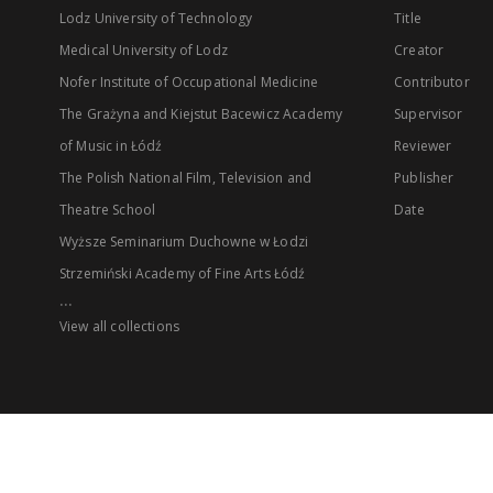
Lodz University of Technology
Title
Medical University of Lodz
Creator
Nofer Institute of Occupational Medicine
Contributor
The Grażyna and Kiejstut Bacewicz Academy
Supervisor
of Music in Łódź
Reviewer
The Polish National Film, Television and
Publisher
Theatre School
Date
Wyższe Seminarium Duchowne w Łodzi
Strzemiński Academy of Fine Arts Łódź
...
View all collections