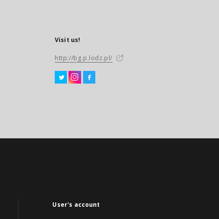
Visit us!
http://bg.p.lodz.pl/
User's account