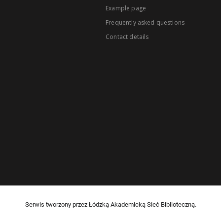
Example page
Frequently asked questions
Contact details
Serwis tworzony przez Łódzką Akademicką Sieć Biblioteczną.