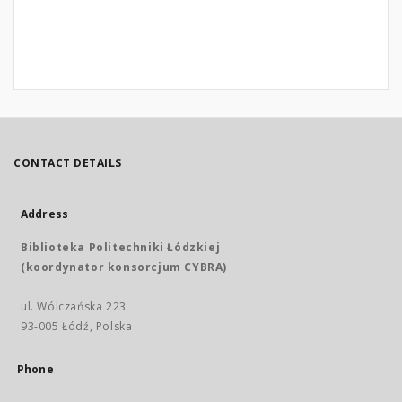
CONTACT DETAILS
Address
Biblioteka Politechniki Łódzkiej
(koordynator konsorcjum CYBRA)
ul. Wólczańska 223
93-005 Łódź, Polska
Phone