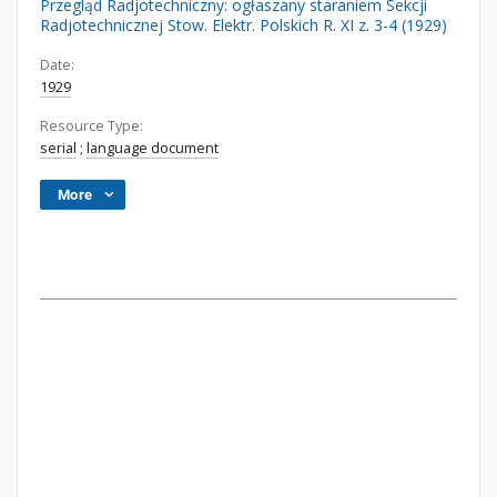
Przegląd Radjotechniczny: ogłaszany staraniem Sekcji
Radjotechnicznej Stow. Elektr. Polskich R. XI z. 3-4 (1929)
Date:
1929
Resource Type:
serial
;
language document
More