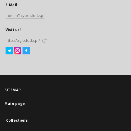
E-Mail
admin@cybra.lodz.pl
Visit us!
http://bg.p.lodz.pl/
SITEMAP
Main page
Collections