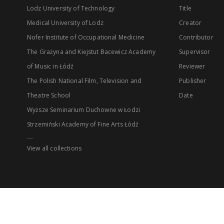
Lodz University of Technology
Title
Medical University of Lodz
Creator
Nofer Institute of Occupational Medicine
Contributor
The Grażyna and Kiejstut Bacewicz Academy
Supervisor
of Music in Łódź
Reviewer
The Polish National Film, Television and
Publisher
Theatre School
Date
Wyższe Seminarium Duchowne w Łodzi
Strzemiński Academy of Fine Arts Łódź
...
View all collections