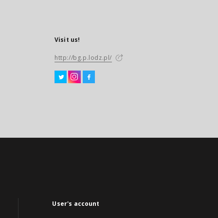
Visit us!
http://bg.p.lodz.pl/
User's account