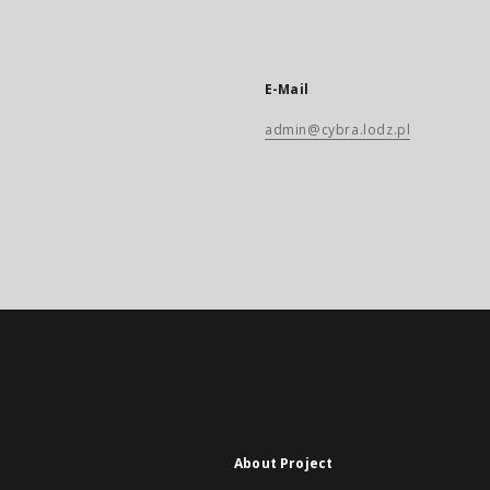
E-Mail
admin@cybra.lodz.pl
About Project