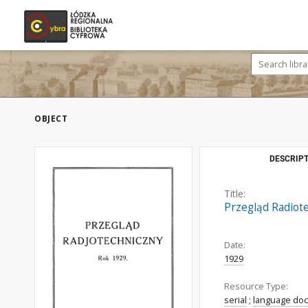
OBJECT
DESCRIPT
Title:
Przegląd Radiote
Date:
1929
Resource Type:
serial
;
language do