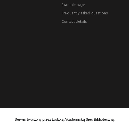
Example page
Frequently asked questions
Contact details
Serwis tworzony przez Łódzką Akademicką Sieć Biblioteczną.