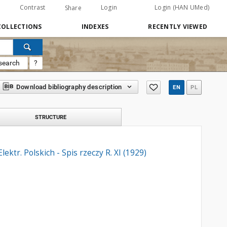
Contrast
Login
Login (HAN UMed)
Share
COLLECTIONS
INDEXES
RECENTLY VIEWED
search
?
Download bibliography description
EN
PL
STRUCTURE
ektr. Polskich - Spis rzeczy R. XI (1929)