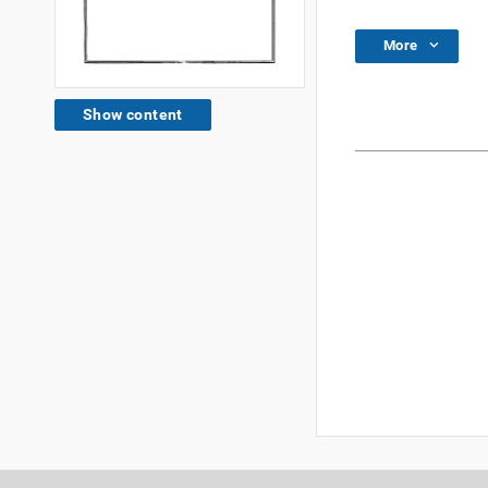
More
Show content