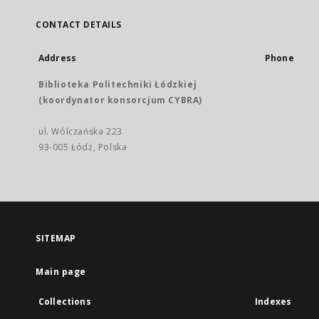
CONTACT DETAILS
Address
Phone
Biblioteka Politechniki Łódzkiej
(koordynator konsorcjum CYBRA)
ul. Wólczańska 223
93-005 Łódź, Polska
SITEMAP
Main page
Collections
Indexes