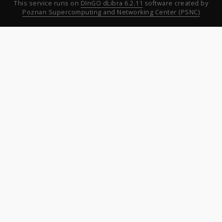
This service runs on
DInGO dLibra 6.2.11
software created by
Poznan Supercomputing and Networking Center (PSNC)