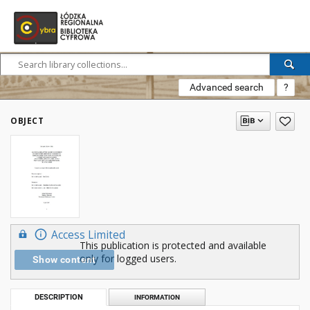
Advanced search
?
OBJECT
Access Limited
This publication is protected and available
only for logged users.
Show content
DESCRIPTION
INFORMATION