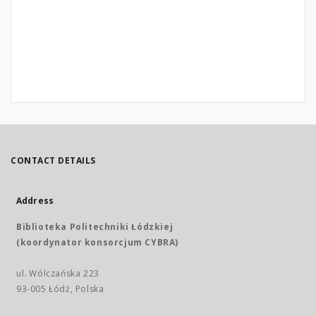
CONTACT DETAILS
Address
Biblioteka Politechniki Łódzkiej
(koordynator konsorcjum CYBRA)
ul. Wólczańska 223
93-005 Łódź, Polska