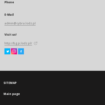
Phone
E-Mail
admin@cybra.lodz.pl
Visit us!
http://bg.p.lodz.pl/
SITEMAP
Main page