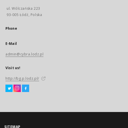
ul. Wólczańska 223
93-005 Łódź, Polska
Phone
E-Mail
admin@cybra.lodz.pl
Visit us!
http://bg.p.lodz.pl/
SITEMAP