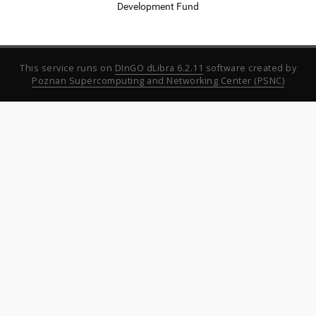
Development Fund
This service runs on
DInGO dLibra 6.2.11
software created by
Poznan Supercomputing and Networking Center (PSNC)