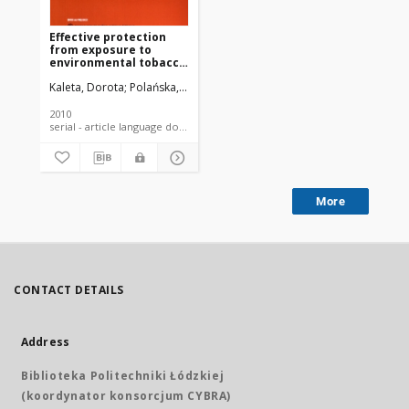
Effective protection
from exposure to
environmental tobacco
smoke in Poland: The
Kaleta, Dorota
Polańska, Kinga
Wojtysiak, Piotr
Kozieł, Anna
Kwaśni
World Health
Organization
perspective
2010
serial - article language document
More
CONTACT DETAILS
Address
Biblioteka Politechniki Łódzkiej
(koordynator konsorcjum CYBRA)