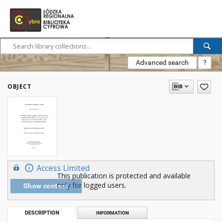
Advanced search
?
OBJECT
Access Limited
This publication is protected and available
only for logged users.
Show content
DESCRIPTION
INFORMATION