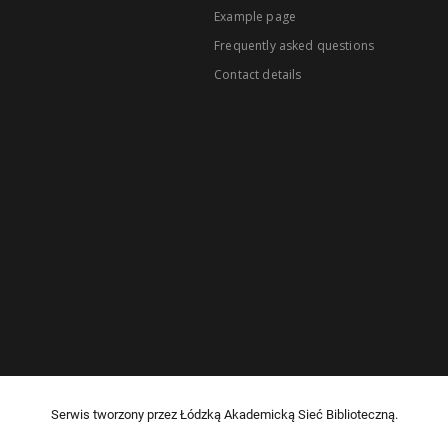
Example page
Frequently asked questions
Contact details
Serwis tworzony przez Łódzką Akademicką Sieć Biblioteczną.