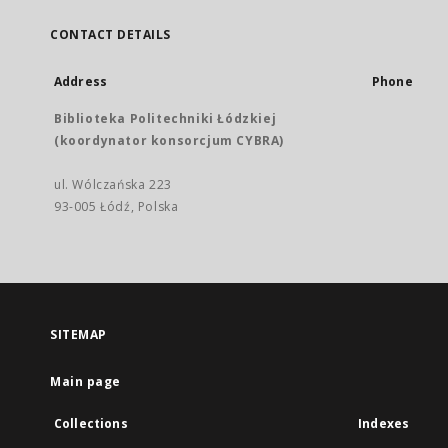
CONTACT DETAILS
Address
Phone
Biblioteka Politechniki Łódzkiej
(koordynator konsorcjum CYBRA)
ul. Wólczańska 223
93-005 Łódź, Polska
SITEMAP
Main page
Collections
Indexes