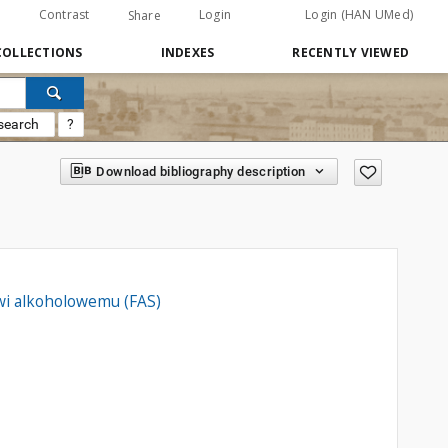
Contrast
Login
Login (HAN UMed)
Share
COLLECTIONS
INDEXES
RECENTLY VIEWED
search
?
Download bibliography description
wi alkoholowemu (FAS)