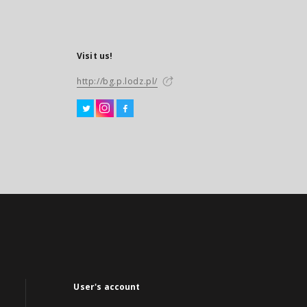
Visit us!
http://bg.p.lodz.pl/
User's account