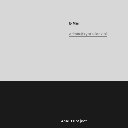
E-Mail
admin@cybra.lodz.pl
About Project