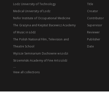
Lodz University of Technology
Title
Medical University of Lodz
Creator
Nofer Institute of Occupational Medicine
Contributor
The Grażyna and Kiejstut Bacewicz Academy
Supervisor
of Music in Łódź
Reviewer
The Polish National Film, Television and
Publisher
Theatre School
Date
Wyższe Seminarium Duchowne w Łodzi
Strzemiński Academy of Fine Arts Łódź
...
View all collections