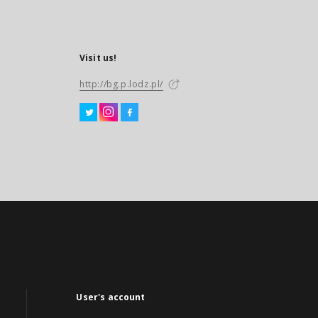
Visit us!
http://bg.p.lodz.pl/
User's account