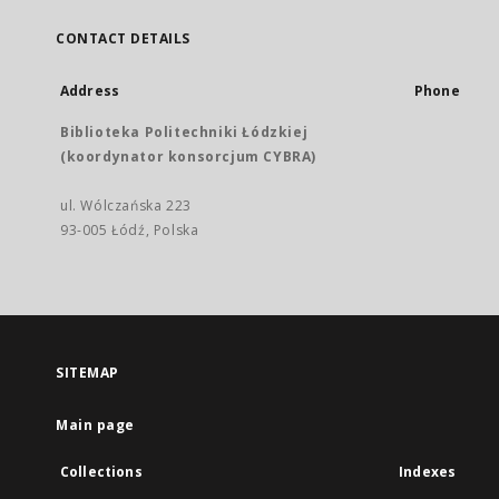
CONTACT DETAILS
Address
Phone
Biblioteka Politechniki Łódzkiej
(koordynator konsorcjum CYBRA)
ul. Wólczańska 223
93-005 Łódź, Polska
SITEMAP
Main page
Collections
Indexes