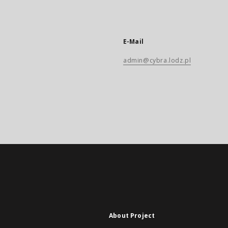
E-Mail
admin@cybra.lodz.pl
About Project