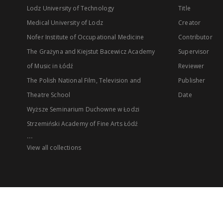
Lodz University of Technology
Title
Medical University of Lodz
Creator
Nofer Institute of Occupational Medicine
Contributor
The Grażyna and Kiejstut Bacewicz Academy
Supervisor
of Music in Łódź
Reviewer
The Polish National Film, Television and
Publisher
Theatre School
Date
Wyższe Seminarium Duchowne w Łodzi
Strzemiński Academy of Fine Arts Łódź
...
View all collections