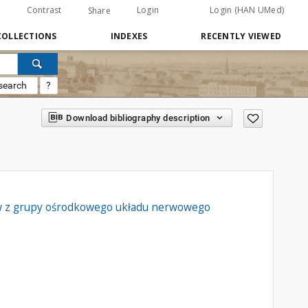
Contrast
Login
Login (HAN UMed)
Share
COLLECTIONS
INDEXES
RECENTLY VIEWED
search
?
Download bibliography description
ków z grupy ośrodkowego układu nerwowego