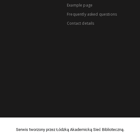
Example page
Frequently asked questions
Contact details
Serwis tworzony przez Łódzką Akademicką Sieć Biblioteczną.