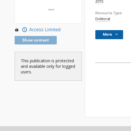
2015
Resource Type:
Doktorat
Access Limited
More
Show content
This publication is protected
and available only for logged
users.