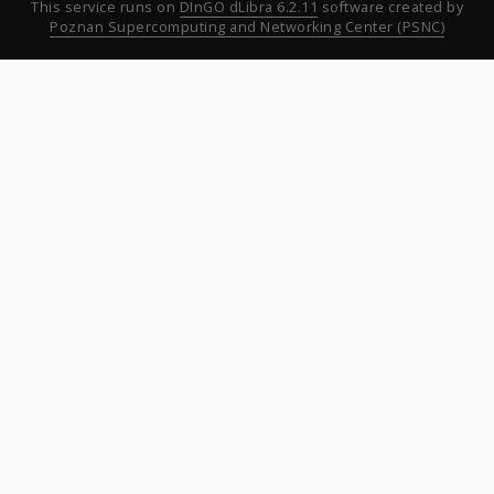
This service runs on
DInGO dLibra 6.2.11
software created by
Poznan Supercomputing and Networking Center (PSNC)