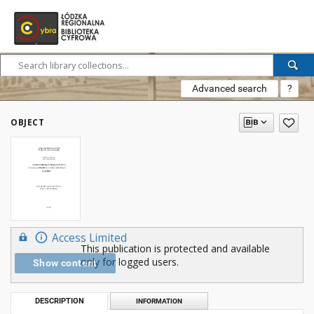
Advanced search
?
OBJECT
Access Limited
This publication is protected and available
only for logged users.
Show content
DESCRIPTION
INFORMATION