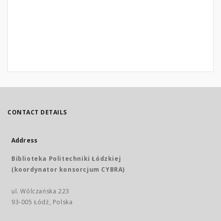
CONTACT DETAILS
Address
Biblioteka Politechniki Łódzkiej
(koordynator konsorcjum CYBRA)
ul. Wólczańska 223
93-005 Łódź, Polska