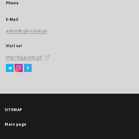
Phone
E-Mail
admin@cybra.lodz.pl
Visit us!
http://bg.p.lodz.pl/
SITEMAP
Main page