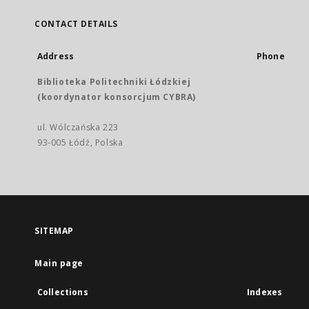
CONTACT DETAILS
Address
Phone
Biblioteka Politechniki Łódzkiej
(koordynator konsorcjum CYBRA)
ul. Wólczańska 223
93-005 Łódź, Polska
SITEMAP
Main page
Collections
Indexes