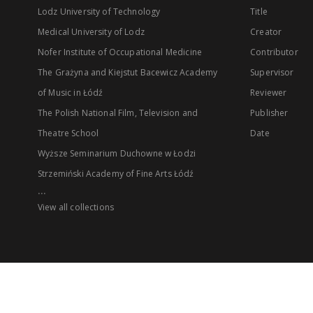
Lodz University of Technology
Title
Medical University of Lodz
Creator
Nofer Institute of Occupational Medicine
Contributor
The Grażyna and Kiejstut Bacewicz Academy
Supervisor
of Music in Łódź
Reviewer
The Polish National Film, Television and
Publisher
Theatre School
Date
Wyższe Seminarium Duchowne w Łodzi
Strzemiński Academy of Fine Arts Łódź
...
View all collections