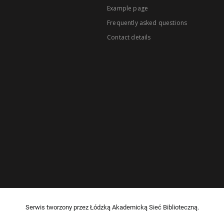
Example page
Frequently asked questions
Contact details
Serwis tworzony przez Łódzką Akademicką Sieć Biblioteczną.