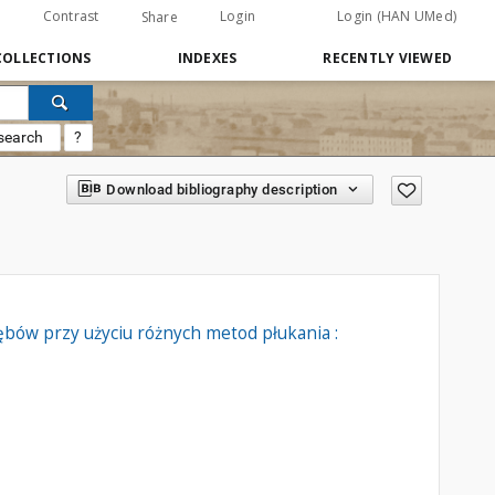
Contrast
Login
Login (HAN UMed)
Share
COLLECTIONS
INDEXES
RECENTLY VIEWED
search
?
Download bibliography description
bów przy użyciu różnych metod płukania :