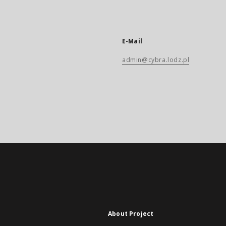
E-Mail
admin@cybra.lodz.pl
About Project