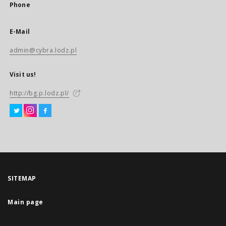
Phone
E-Mail
admin@cybra.lodz.pl
Visit us!
http://bg.p.lodz.pl/
SITEMAP
Main page