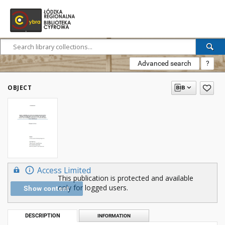
Advanced search
?
OBJECT
Access Limited
This publication is protected and available
only for logged users.
Show content
DESCRIPTION
INFORMATION