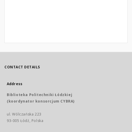
CONTACT DETAILS
Address
Biblioteka Politechniki Łódzkiej
(koordynator konsorcjum CYBRA)
ul. Wólczańska 223
93-005 Łódź, Polska