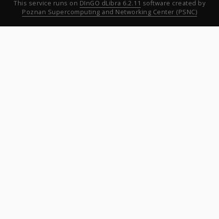
This service runs on
DInGO dLibra 6.2.11
software created by
Poznan Supercomputing and Networking Center (PSNC)