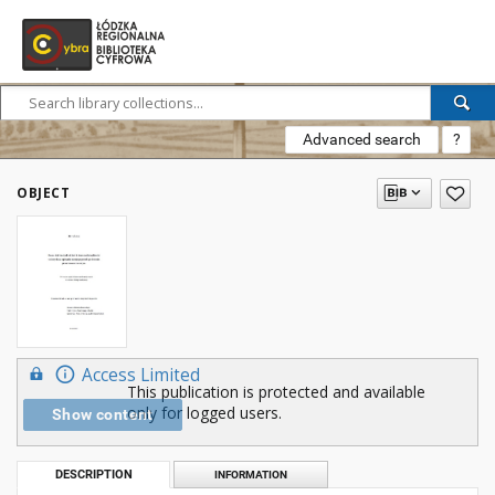
Advanced search
?
OBJECT
Access Limited
This publication is protected and available
only for logged users.
Show content
DESCRIPTION
INFORMATION