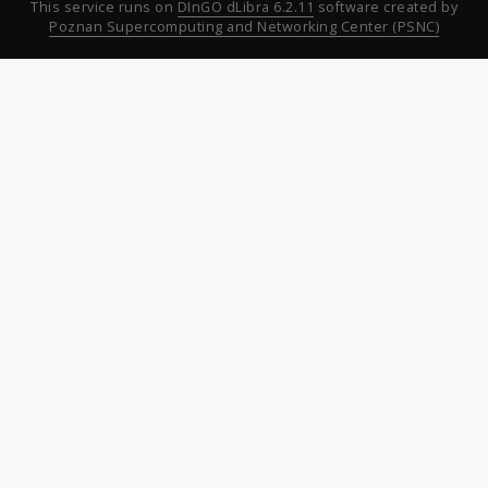
This service runs on
DInGO dLibra 6.2.11
software created by
Poznan Supercomputing and Networking Center (PSNC)