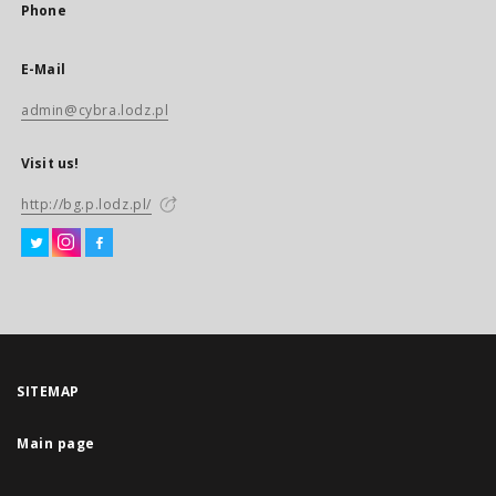
Phone
E-Mail
admin@cybra.lodz.pl
Visit us!
http://bg.p.lodz.pl/
SITEMAP
Main page