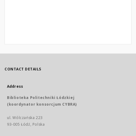
CONTACT DETAILS
Address
Biblioteka Politechniki Łódzkiej
(koordynator konsorcjum CYBRA)
ul. Wólczańska 223
93-005 Łódź, Polska