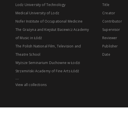
Lodz University of Technology
Title
Medical University of Lodz
Creator
Nofer Institute of Occupational Medicine
Contributor
The Grażyna and Kiejstut Bacewicz Academy
Supervisor
of Music in Łódź
Reviewer
The Polish National Film, Television and
Publisher
Theatre School
Date
Wyższe Seminarium Duchowne w Łodzi
Strzemiński Academy of Fine Arts Łódź
...
View all collections