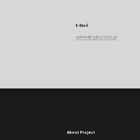
E-Mail
admin@cybra.lodz.pl
About Project