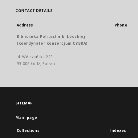
CONTACT DETAILS
Address
Phone
Biblioteka Politechniki Łódzkiej
(koordynator konsorcjum CYBRA)
ul. Wólczańska 223
93-005 Łódź, Polska
SITEMAP
Main page
Collections
Indexes