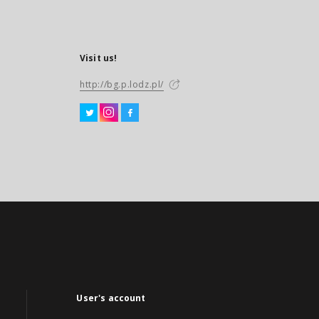
Visit us!
http://bg.p.lodz.pl/
User's account