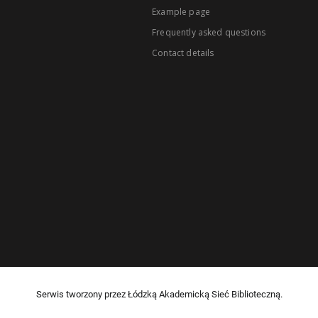
Example page
Frequently asked questions
Contact details
Serwis tworzony przez Łódzką Akademicką Sieć Biblioteczną.