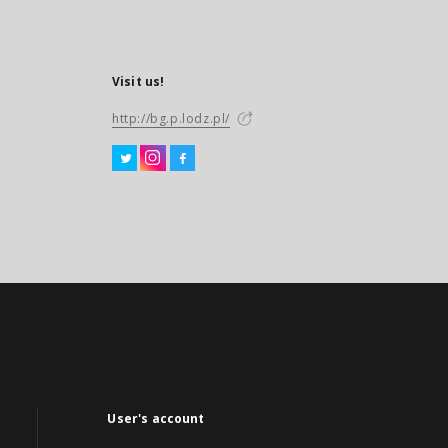
Visit us!
http://bg.p.lodz.pl/
User's account