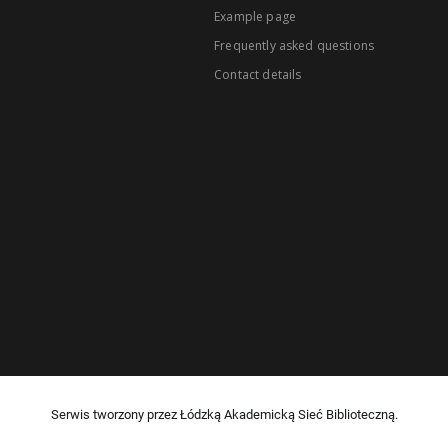
Example page
Frequently asked questions
Contact details
Serwis tworzony przez Łódzką Akademicką Sieć Biblioteczną.