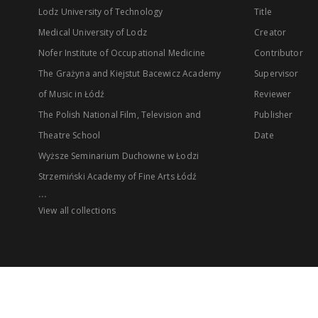
Lodz University of Technology
Title
Medical University of Lodz
Creator
Nofer Institute of Occupational Medicine
Contributor
The Grażyna and Kiejstut Bacewicz Academy
Supervisor
of Music in Łódź
Reviewer
The Polish National Film, Television and
Publisher
Theatre School
Date
Wyższe Seminarium Duchowne w Łodzi
Strzemiński Academy of Fine Arts Łódź
...
View all collections