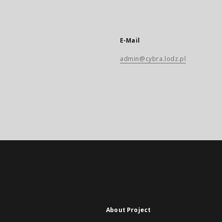
E-Mail
admin@cybra.lodz.pl
About Project