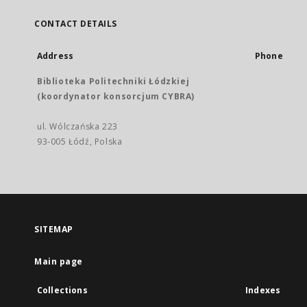
CONTACT DETAILS
Address
Phone
Biblioteka Politechniki Łódzkiej
(koordynator konsorcjum CYBRA)
ul. Wólczańska 223
93-005 Łódź, Polska
SITEMAP
Main page
Collections
Indexes