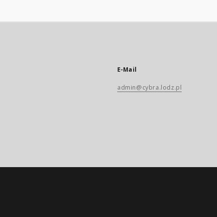
E-Mail
admin@cybra.lodz.pl