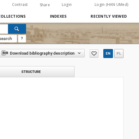
Contrast
Login
Login (HAN UMed)
Share
COLLECTIONS
INDEXES
RECENTLY VIEWED
search
?
Download bibliography description
EN
PL
STRUCTURE