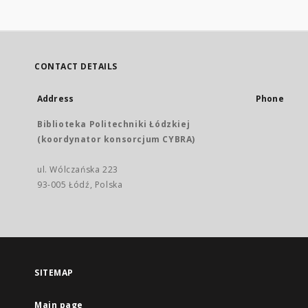
CONTACT DETAILS
Address
Phone
Biblioteka Politechniki Łódzkiej
(koordynator konsorcjum CYBRA)
ul. Wólczańska 223
93-005 Łódź, Polska
SITEMAP
Main page