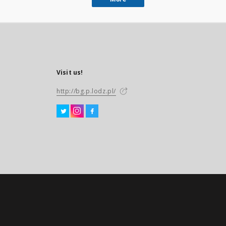
Visit us!
http://bg.p.lodz.pl/