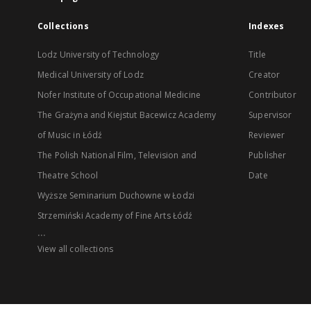
Collections
Indexes
Lodz University of Technology
Title
Medical University of Lodz
Creator
Nofer Institute of Occupational Medicine
Contributor
The Grażyna and Kiejstut Bacewicz Academy
Supervisor
of Music in Łódź
Reviewer
The Polish National Film, Television and
Publisher
Theatre School
Date
Wyższe Seminarium Duchowne w Łodzi
Strzemiński Academy of Fine Arts Łódź
...
View all collections