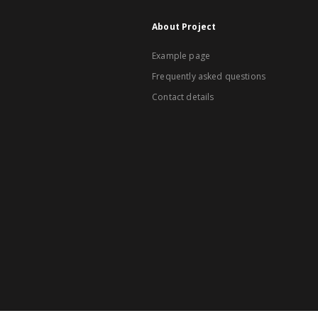
About Project
Example page
Frequently asked questions
Contact details