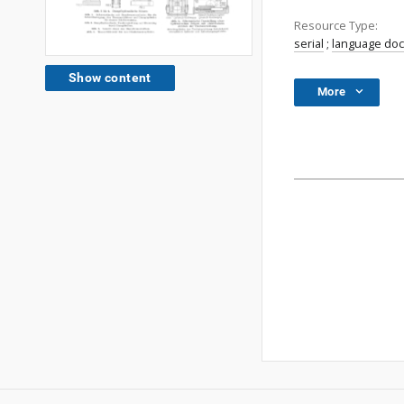
Resource Type:
serial
;
language do
Show content
More