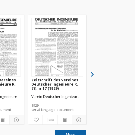
 Vereines
Zeitschrift des Vereines
Zeitschrift des Verei
ieure R.
Deutscher Ingenieure R.
Deutscher Ingenieure
73, nr 17 (1929)
73, nr 18 (1929)
Ingenieure
Verein Deutscher Ingenieure
Verein Deutscher Ingeni
1929
1929
 document
serial language document
serial language documen
More