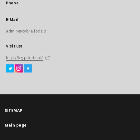
Phone
E-Mail
admin@cybra.lodz.pl
Visit us!
http://bg.p.lodz.pl/
SITEMAP
Main page