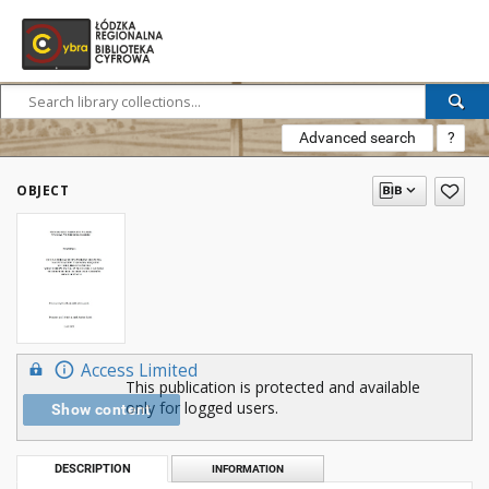
Advanced search
?
OBJECT
Access Limited
This publication is protected and available
only for logged users.
Show content
DESCRIPTION
INFORMATION