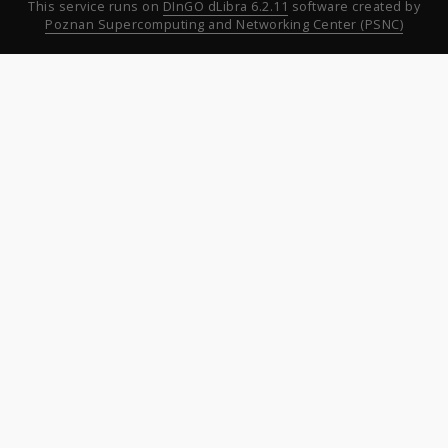
This service runs on
DInGO dLibra 6.2.11
software created by
Poznan Supercomputing and Networking Center (PSNC)