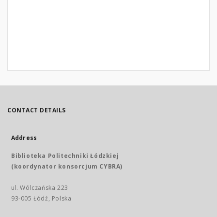
CONTACT DETAILS
Address
Biblioteka Politechniki Łódzkiej
(koordynator konsorcjum CYBRA)
ul. Wólczańska 223
93-005 Łódź, Polska