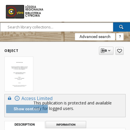
Advanced search
?
OBJECT
Access Limited
This publication is protected and available
only for logged users.
Show content
DESCRIPTION
INFORMATION