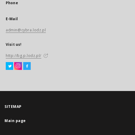
Phone
E-Mail
admin@cybra.lodz.pl
Visit us!
http://bg.p.lodz.pl/
SITEMAP
Main page