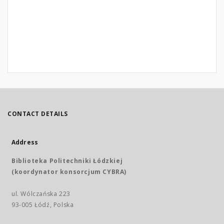
CONTACT DETAILS
Address
Biblioteka Politechniki Łódzkiej
(koordynator konsorcjum CYBRA)
ul. Wólczańska 223
93-005 Łódź, Polska