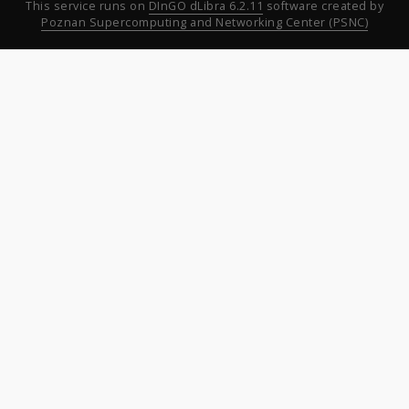
This service runs on
DInGO dLibra 6.2.11
software created by
Poznan Supercomputing and Networking Center (PSNC)