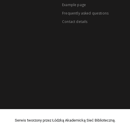
Example page
Frequently asked questions
Contact details
Serwis tworzony przez Łódzką Akademicką Sieć Biblioteczną.