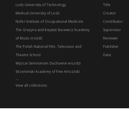
Lodz University of Technology
Title
Medical University of Lodz
Creator
Nofer Institute of Occupational Medicine
Contributor
The Grażyna and Kiejstut Bacewicz Academy
Supervisor
of Music in Łódź
Reviewer
The Polish National Film, Television and
Publisher
Theatre School
Date
Wyższe Seminarium Duchowne w Łodzi
Strzemiński Academy of Fine Arts Łódź
...
View all collections