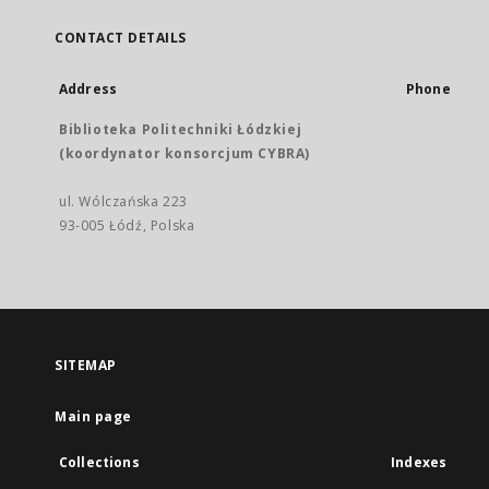
CONTACT DETAILS
Address
Phone
Biblioteka Politechniki Łódzkiej
(koordynator konsorcjum CYBRA)
ul. Wólczańska 223
93-005 Łódź, Polska
SITEMAP
Main page
Collections
Indexes