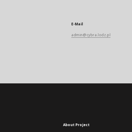
E-Mail
admin@cybra.lodz.pl
About Project