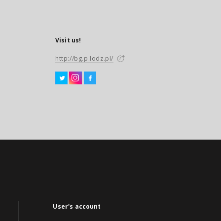
Visit us!
http://bg.p.lodz.pl/
User's account