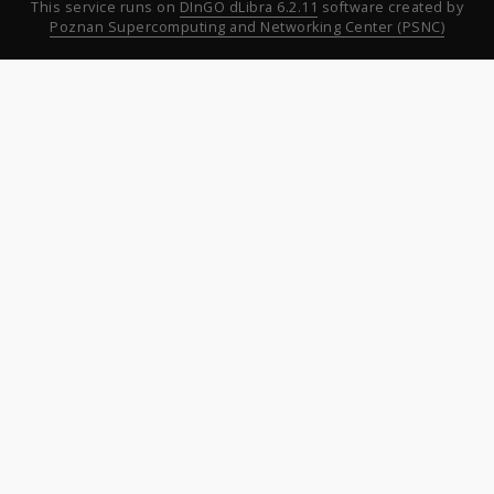
This service runs on
DInGO dLibra 6.2.11
software created by
Poznan Supercomputing and Networking Center (PSNC)