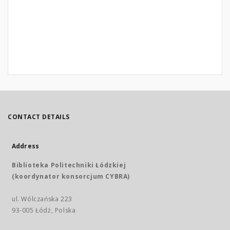
CONTACT DETAILS
Address
Biblioteka Politechniki Łódzkiej
(koordynator konsorcjum CYBRA)
ul. Wólczańska 223
93-005 Łódź, Polska