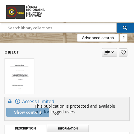
Advanced search
?
OBJECT
Access Limited
This publication is protected and available
only for logged users.
Show content
DESCRIPTION
INFORMATION