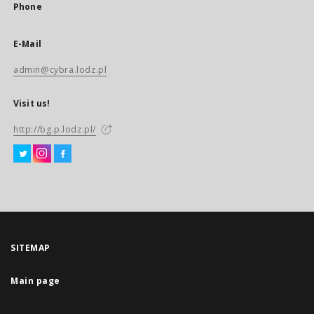
Phone
E-Mail
admin@cybra.lodz.pl
Visit us!
http://bg.p.lodz.pl/
SITEMAP
Main page