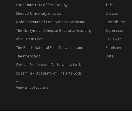
Lodz University of Technology
Title
Medical University of Lodz
Creator
Nofer Institute of Occupational Medicine
Contributor
The Grażyna and Kiejstut Bacewicz Academy
Supervisor
of Music in Łódź
Reviewer
The Polish National Film, Television and
Publisher
Theatre School
Date
Wyższe Seminarium Duchowne w Łodzi
Strzemiński Academy of Fine Arts Łódź
...
View all collections