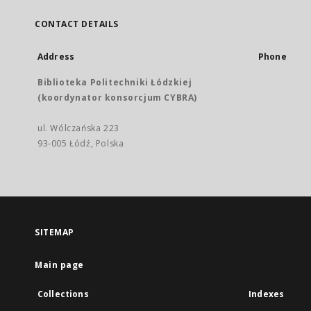
CONTACT DETAILS
Address
Phone
Biblioteka Politechniki Łódzkiej
(koordynator konsorcjum CYBRA)
ul. Wólczańska 223
93-005 Łódź, Polska
SITEMAP
Main page
Collections
Indexes