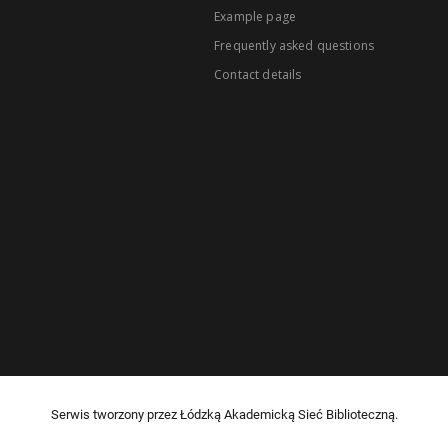
Example page
Frequently asked questions
Contact details
Serwis tworzony przez Łódzką Akademicką Sieć Biblioteczną.