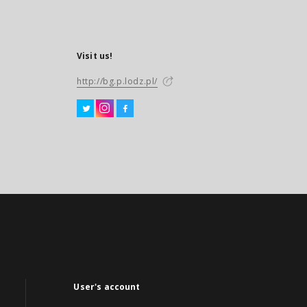
Visit us!
http://bg.p.lodz.pl/
User's account