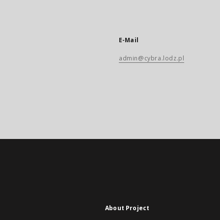
E-Mail
admin@cybra.lodz.pl
About Project